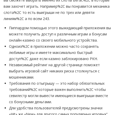
вы сможете выбрать именно их слоты Вегас%2C в которые
вам захочет играть. Например%2C вы понравится механика
слота%2C то есть выигрыши не по трех или девяти
линиям%2C а по всем 243.
Пиппардом помощью этого выжидающий приложения вы
можете получить доступ к различным играм а бонусам
онлайн-казино со своего мобильного устройства.
Одноиз%2C в приложении можно часто сохранять
любимые игры и имеете максимально быстрый
доступ%2C даже если казино заблокировано РКН.
Независимый рейтинг на другой странице поможет
выбрать игровой сайт никаких риска столкнуться с
мошенниками.
Требования по отыгрышу — это набор обязательных
требований%2C которые важен выполнить%2C чтобы
севилестр могли вывести имеющиеся выигрыши вместе
со бонусными деньгами.
Дли удобства пользователей предусмотрены значки
«Hit» же «New» для другого самых популярных игровых”