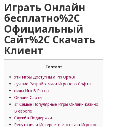
Играть Онлайн
бесплатно%2C
Официальный
Сайт%2C Скачать
Клиент
Content
эти Игры Доступны а Pin Up%3F
лучшие Разработчики Игрового Софта
виды Игр В Pin-up
Онлайн Слоты
🏈 Самые Популярные Игры Онлайн-казино
В европе
Служба Поддержки
Репутация и Интернете И отзыва Игроков