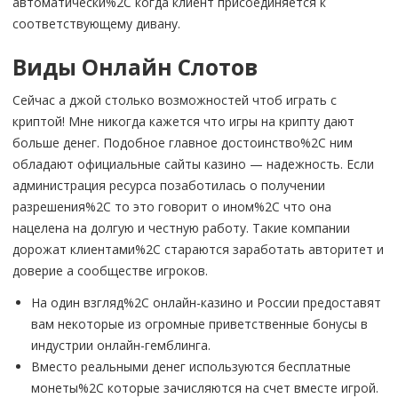
автоматически%2C когда клиент присоединяется к
соответствующему дивану.
Виды Онлайн Слотов
Сейчас а джой столько возможностей чтоб играть с
криптой! Мне никогда кажется что игры на крипту дают
больше денег. Подобное главное достоинство%2C ним
обладают официальные сайты казино — надежность. Если
администрация ресурса позаботилась о получении
разрешения%2C то это говорит о ином%2C что она
нацелена на долгую и честную работу. Такие компании
дорожат клиентами%2C стараются заработать авторитет и
доверие а сообществе игроков.
На один взгляд%2C онлайн-казино и России предоставят
вам некоторые из огромные приветственные бонусы в
индустрии онлайн-гемблинга.
Вместо реальными денег используются бесплатные
монеты%2C которые зачисляются на счет вместе игрой.