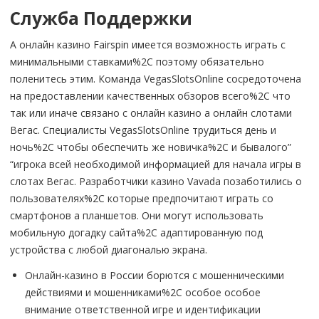
Служба Поддержки
А онлайн казино Fairspin имеется возможность играть с
минимальными ставками%2C поэтому обязательно
поленитесь этим. Команда VegasSlotsOnline сосредоточена
на предоставлении качественных обзоров всего%2C что
так или иначе связано с онлайн казино а онлайн слотами
Вегас. Специалисты VegasSlotsOnline трудиться день и
ночь%2C чтобы обеспечить же новичка%2C и бывалого”
“игрока всей необходимой информацией для начала игры в
слотах Вегас. Разработчики казино Vavada позаботились о
пользователях%2C которые предпочитают играть со
смартфонов а планшетов. Они могут использовать
мобильную догадку сайта%2C адаптированную под
устройства с любой диагональю экрана.
Онлайн-казино в России борются с мошенническими
действиями и мошенниками%2C особое особое
внимание ответственной игре и идентификации