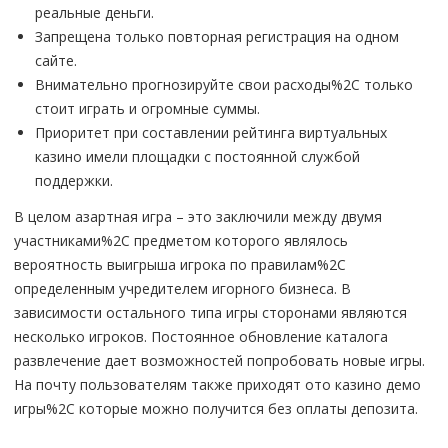
реальные деньги.
Запрещена только повторная регистрация на одном
сайте.
Внимательно прогнозируйте свои расходы%2C только
стоит играть и огромные суммы.
Приоритет при составлении рейтинга виртуальных
казино имели площадки с постоянной службой
поддержки.
В целом азартная игра – это заключили между двумя
участниками%2C предметом которого являлось
вероятность выигрыша игрока по правилам%2C
определенным учредителем игорного бизнеса. В
зависимости остального типа игры сторонами являются
несколько игроков. Постоянное обновление каталога
развлечение дает возможностей попробовать новые игры.
На почту пользователям также приходят ото казино демо
игры%2C которые можно получится без оплаты депозита.