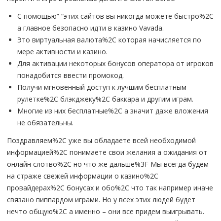
С помощью” “этих сайтов вы никогда можете быстро%2C
а главное безопасно идти в казино Vavada.
Это виртуальная валюта%2C которая начисляется по
мере активности и казино.
Для активации некоторых бонусов оператора от игроков
понадобится ввести промокод.
Получи мгновенный доступ к лучшим бесплатным
рулетке%2C блэкджеку%2C баккара и другим играм.
Многие из них бесплатные%2C а значит даже вложения
не обязательны.
Поздравляем%2C уже вы обладаете всей необходимой
информацией%2C понимаете свои желания а ожидания от
онлайн слотво%2C но что же дальше%3F Мы всегда будем
на страже свежей информации о казино%2C
провайдерах%2C бонусах и обо%2C что так например иначе
связано пиппардом играми. Но у всех этих людей будет
нечто общую%2C а именно – они все придем выигрывать.