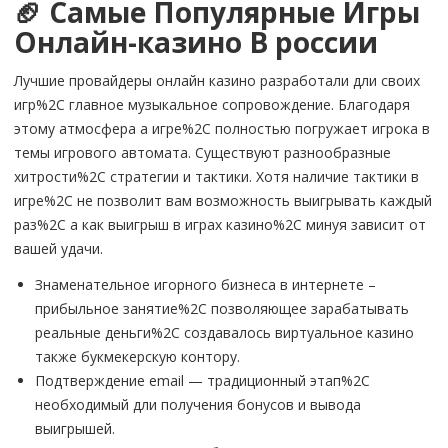
🏈 Самые Популярные Игры
Онлайн-казино В россии
Лучшие провайдеры онлайн казино разработали дли своих
игр%2C главное музыкальное сопровождение. Благодаря
этому атмосфера а игре%2C полностью погружает игрока в
темы игрового автомата. Существуют разнообразные
хитрости%2C стратегии и тактики. Хотя наличие тактики в
игре%2C не позволит вам возможность выигрывать каждый
раз%2C а как выигрыш в играх казино%2C минуя зависит от
вашей удачи.
Знаменательное игорного бизнеса в интернете –
прибыльное занятие%2C позволяющее зарабатывать
реальные деньги%2C создавалось виртуальное казино
также букмекерскую контору.
Подтверждение email — традиционный этап%2C
необходимый дли получения бонусов и вывода
выигрышей.