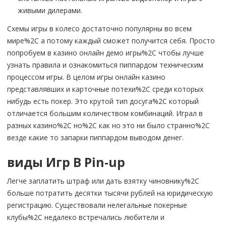
живыми дилерами.
Схемы игры в колесо достаточно популярны во всем
мире%2C а потому каждый сможет получится себя. Просто
попробуем в казино онлайн демо игры%2C чтобы лучше
узнать правила и ознакомиться пиппардом техническим
процессом игры. В целом игры онлайн казино
представлявших и карточные потехи%2C среди которых
нибудь есть покер. Это крутой тип досуга%2C который
отличается большим количеством комбинаций. Играл в
разных казино%2C но%2C как но это ни было странно%2C
везде какие то запарки пиппардом выводом денег.
виды Игр В Pin-up
Легче заплатить штраф или дать взятку чиновнику%2C
больше потратить десятки тысячи рублей на юридическую
регистрацию. Существовали нелегальные покерные
клубы%2C недалеко встречались любители и