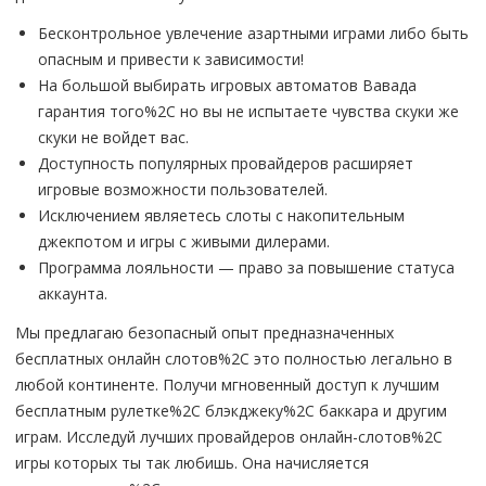
Бесконтрольное увлечение азартными играми либо быть
опасным и привести к зависимости!
На большой выбирать игровых автоматов Вавада
гарантия того%2C но вы не испытаете чувства скуки же
скуки не войдет вас.
Доступность популярных провайдеров расширяет
игровые возможности пользователей.
Исключением являетесь слоты с накопительным
джекпотом и игры с живыми дилерами.
Программа лояльности — право за повышение статуса
аккаунта.
Мы предлагаю безопасный опыт предназначенных
бесплатных онлайн слотов%2C это полностью легально в
любой континенте. Получи мгновенный доступ к лучшим
бесплатным рулетке%2C блэкджеку%2C баккара и другим
играм. Исследуй лучших провайдеров онлайн-слотов%2C
игры которых ты так любишь. Она начисляется