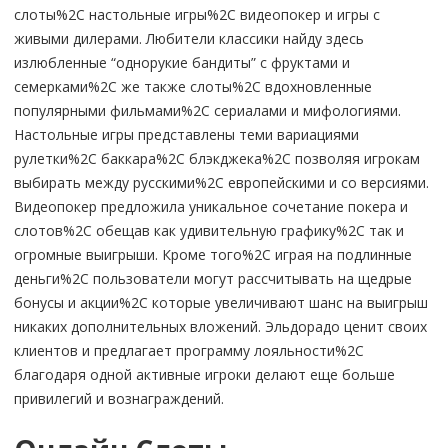
слоты%2C настольные игры%2C видеопокер и игры с
живыми дилерами. Любители классики найду здесь
излюбленные “однорукие бандиты” с фруктами и
семерками%2C же также слоты%2C вдохновленные
популярными фильмами%2C сериалами и мифологиями.
Настольные игры представлены теми вариациями
рулетки%2C баккара%2C блэкджека%2C позволяя игрокам
выбирать между русскими%2C европейскими и со версиями.
Видеопокер предложила уникальное сочетание покера и
слотов%2C обещав как удивительную графику%2C так и
огромные выигрыши. Кроме того%2C играя на подлинные
деньги%2C пользователи могут рассчитывать на щедрые
бонусы и акции%2C которые увеличивают шанс на выигрыш
никаких дополнительных вложений. Эльдорадо ценит своих
клиентов и предлагает программу лояльности%2C
благодаря одной активные игроки делают еще больше
привилегий и вознаграждений.