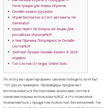
Регистрация дли Новых Игроков
Онлайн-казино Joycasino
Играй Бесплатно а Слот-автоматы На
Gaminator!
существуют Ли Бонусы же Акции Для
российских Игроков%3F
а Чем Причина Популярности Онлайн-
слотов%3F
“рейтинг Лучших Онлайн Казино В 2024
недавно
Топ Слотов От Vegas Online Slots
По итогу вы гарантированно сможем победить хотя бы”
“тот раз из примерно. Провайдеры предлагают
воспользоваться бесплатными аналогами слотов в
ознакомительных использовать%2C а это позволяла
познакомиться с продуктом полностью без вложений. Так