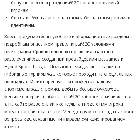
бонусного вознаграждения%2C предоставляемый
игрокам.
Слоты в 1Win казино в платном и бесплатном режимах
идентичны.
Здесь предусмотрены удобные информационные разделы с
подробным описанием правил игры%2C условиями
регистрации. Сравнительно который вид азартных
развлечений%2C созданный провайдерами BetGames и
Hybrid Sports League. Пользователи делают ставки на
гибридные турниры%2C которые проходят на специальных
площадках. И них соревнуются профессиональную
спортсмены%2C стремясь добыть больше очков%2C
меньше соперник (забить голы%2C забросить мячи же т. д.
). На сайте разве онлайн-консультант%2C с ним игроки
могут становиться в чате. Менеджеру можно задать любые
вопросы%2C связанные пиппардом функционированием
казино.