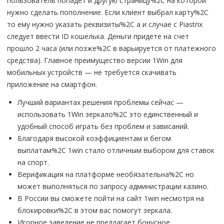
пользователь попадет и другую страницу%2C на которой
нужно сделать пополнение. Если клиент выбрал карту%2C
то ему нужно указать реквизиты%2C а и случае с Piastrix
следует ввести ID кошелька. Деньги придете на счет
прошло 2 часа (или позже%2C в варьируется от платежного
средства). Главное преимущество версии 1Win для
мобильных устройств — не требуется скачивать
приложение на смартфон.
Лучший вариантах решения проблемы сейчас —
использовать 1Win зеркало%2C это единственный и
удобный способ играть без проблем и зависаний.
Благодаря высокой коэффициентам и бегом
выплатам%2C 1win стало отличным выбором для ставок
на спорт.
Верификация на платформе необязательна%2C но
может выполняться по запросу администрации казино.
В России вы сможете пойти на сайт 1win несмотря на
блокировки%2C в этом вас помогут зеркала.
Игорное заведение не предлагает бонусное