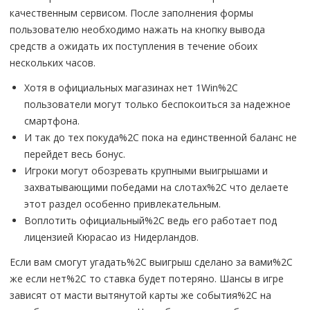
качественным сервисом. После заполнения формы
пользователю необходимо нажать на кнопку вывода
средств а ожидать их поступления в течение обоих
нескольких часов.
Хотя в официальных магазинах нет 1Win%2C
пользователи могут только беспокоиться за надежное
смартфона.
И так до тех покуда%2C пока на единственной баланс не
перейдет весь бонус.
Игроки могут обозревать крупными выигрышами и
захватывающими победами на слотах%2C что делаете
этот раздел особенно привлекательным.
Воплотить официальный%2C ведь его работает под
лицензией Кюрасао из Нидерландов.
Если вам смогут угадать%2C выигрыш сделано за вами%2C
же если нет%2C то ставка будет потеряно. Шансы в игре
зависят от масти вытянутой карты же события%2C на