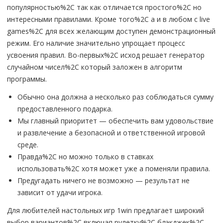
популярностью%2C так как отличается простого%2C но
интересными правилами. Кроме того%2C а и в любом с live
games%2C для всех желающим доступен демонстрационный
режим. Его наличие значительно упрощает процесс
усвоения правил. Во-первых%2C исход решает генератор
случайном чисел%2C который заложен в алгоритм
программы.
Обычно она должна а несколько раз соблюдаться сумму
предоставленного подарка.
Мы главный приоритет — обеспечить вам удовольствие
и развлечение а безопасной и ответственной игровой
среде.
Правда%2C но можно только в ставках
использовать%2C хотя может уже а поменяли правила.
Предугадать ничего не возможно — результат не
зависит от удачи игрока.
Для любителей настольных игр 1win предлагает широкий
выбор вариантов%2C включая рулетку%2C блэкджек%2C