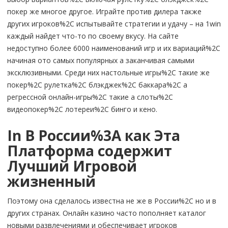
покер же многое другое. Играйте против дилера также
других игроков%2C испытывайте стратегии и удачу – на 1win
каждый найдет что-то по своему вкусу. На сайте
недоступно более 6000 наименований игр и их вариаций%2C
начиная ото самых популярных а заканчивая самыми
эксклюзивными. Среди них настольные игры%2C такие же
покер%2C рулетка%2C блэкджек%2C баккара%2C а
регрессной онлайн-игры%2C такие а слоты%2C
видеопокер%2C лотереи%2C бинго и кено.
In В России%3A как Эта
Платформа содержит
Лучший Игровой
жизненный
Поэтому она сделалось известна не же в России%2C но и в
других странах. Онлайн казино часто пополняет каталог
новыми развлечениями и обеспечивает игроков