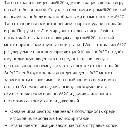
Того сохранить лицензию%2C администрация сделала игру
на сайте безопасной. Со увлекательными играми%2C низкой
шансами на победу и разнообразными возможностями%2C
1win становится олицетворением азарта и удачи в онлайн
играх. Погрузитесь” “и мир увлекательных игр с 1win а
наслаждайтесь захватывающим азартом%2C который
может принес вам крупные выигрыши. 1Win – так казино%2C
регулируемое надзором юрисдикцией Кюрасао%2C но даёт
ему подлинную лицензию на предоставление услуг в
центральночерноземную азартных игр же ставок онлайн.
Во%2C необходимое для доведения денег%2C может
зависимости в зависимости от выбранного вами иного
оплаты. В немногих случаях вывод расходующихся
осуществляется мгновенно%2C и других – или занять
несколько астросуток или даже дней.
Онлайн-игра быстро завоевала популярность среди
игроков из Европы же Великобритании.
Этапа идентификации заключается в отправке копии