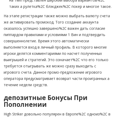
на 1win представлен широкий выбора вариантов%2C
таких а рулетка%2C блэкджек%2C покер и многое такое.
На этапе регистрации также можно выбрать валюту счета
же активировать промокод. Того создание аккаунта
оказалось успешно завершено%2C важен дать согласие
пиппардом правилами и условиями 1 Вин и подтвердить
совершеннолетие. Время этого автоматически
выполняется вход в личный профиль. В которого многие
игроки делятся комментариями по насчет полученных
выигрышей и стратегий. Это означает%2C что его только
требуется отыгрывать же можно сразу выходить с
игрового счета. Данное промо-предложение игрового
оператора предусматривает возврат части проигранных а
течение недели средств.
депозитные Бонусы При
Пополнении
High Striker довольно популярен в Европе%2C одноиз%2C в