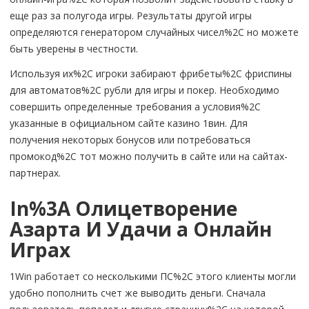
еще раз за полугода игры. Результаты другой игры
определяются генератором случайных чисел%2C но можете
быть уверены в честности.
Используя их%2C игроки забирают фрибеты%2C фриспины
для автоматов%2C рубли для игры и покер. Необходимо
совершить определенные требования а условия%2C
указанные в официальном сайте казино 1вин. Для
получения некоторых бонусов или потребоваться
промокод%2C тот можно получить в сайте или на сайтах-
партнерах.
In%3A Олицетворение
Азарта И Удачи а Онлайн
Играх
1Win работает со несколькими ПС%2C этого клиенты могли
удобно пополнить счет же выводить деньги. Сначала