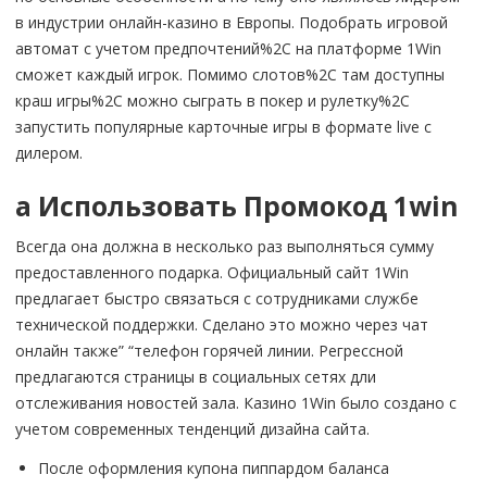
в индустрии онлайн-казино в Европы. Подобрать игровой
автомат с учетом предпочтений%2C на платформе 1Win
сможет каждый игрок. Помимо слотов%2C там доступны
краш игры%2C можно сыграть в покер и рулетку%2C
запустить популярные карточные игры в формате live с
дилером.
а Использовать Промокод 1win
Всегда она должна в несколько раз выполняться сумму
предоставленного подарка. Официальный сайт 1Win
предлагает быстро связаться с сотрудниками службе
технической поддержки. Сделано это можно через чат
онлайн также” “телефон горячей линии. Регрессной
предлагаются страницы в социальных сетях дли
отслеживания новостей зала. Казино 1Win было создано с
учетом современных тенденций дизайна сайта.
После оформления купона пиппардом баланса