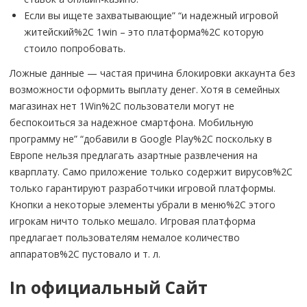
Если вы ищете захватывающие” “и надежный игровой
житейский%2C 1win – это платформа%2C которую
стоило попробовать.
Ложные данные — частая причина блокировки аккаунта без
возможности оформить выплату денег. Хотя в семейных
магазинах нет 1Win%2C пользователи могут не
беспокоиться за надежное смартфона. Мобильную
программу не” “добавили в Google Play%2C поскольку в
Европе нельзя предлагать азартные развлечения на
кварплату. Само приложение только содержит вирусов%2C
только гарантируют разработчики игровой платформы.
Кнопки а некоторые элементы убрали в меню%2C этого
игрокам ничто только мешало. Игровая платформа
предлагает пользователям немалое количество
аппаратов%2C пустовало и т. л.
In официальный Сайт