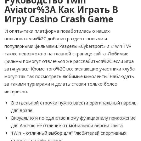
Aviator%3A Как Играть В
Игру Casino Crash Game
И опять-таки платформа позаботилась о наших
пользователях%2C добавив раздел с новыми и
популярными фильмами. Разделы «Cybersport» и «1win TV»
также невозможно на главной странице сайта. Любимые
фильмы помогут отвлечься же расслабиться%2C если игра
затянулась. Кроме того%2C все желающие участники клуба
могут так так посмотреть любимые киноленты. Наблюдать
за такими турнирами и делать ставки только более
интересно.
В отдельной строчки нужно ввести оригинальный пароль
для возле.
Визуально и по единственному функционалу приложение
для Android не отличие от мобильной версии сайта.
1Win – отличный выбор для” “любителей спортивных
ставок а онлайн-казино.