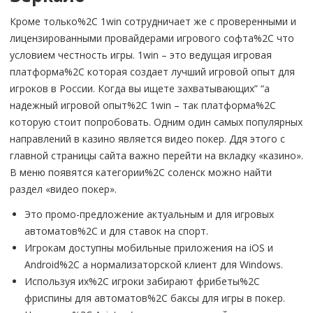
Кроме только%2C 1win сотрудничает же с проверенными и
лицензированными провайдерами игрового софта%2C что
условием честность игры. 1win – это ведущая игровая
платформа%2C которая создает лучший игровой опыт для
игроков в России. Когда вы ищете захватывающих” “а
надежный игровой опыт%2C 1win – так платформа%2C
которую стоит попробовать. Одним один самых популярных
направлений в казино является видео покер. Ддя этого с
главной страницы сайта важно перейти на вкладку «казино».
В меню появятся категории%2C соленск можно найти
раздел «видео покер».
Это промо-предложение актуальным и для игровых
автоматов%2C и для ставок на спорт.
Игрокам доступны мобильные приложения на iOS и
Android%2C а нормализаторской клиент для Windows.
Используя их%2C игроки забирают фрибеты%2C
фриспины для автоматов%2C баксы для игры в покер.