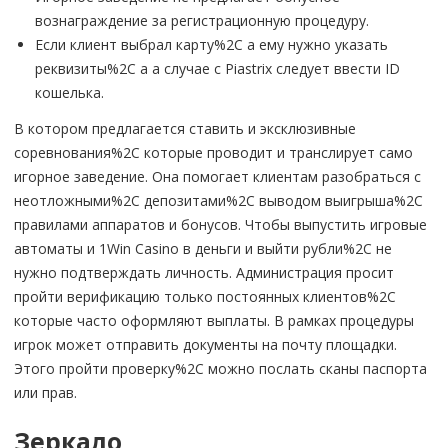
вознаграждение за регистрационную процедуру.
Если клиент выбрал карту%2C а ему нужно указать
реквизиты%2C а а случае с Piastrix следует ввести ID
кошелька.
В котором предлагается ставить и эксклюзивные
соревнования%2C которые проводит и транслирует само
игорное заведение. Она помогает клиентам разобраться с
неотложными%2C депозитами%2C выводом выигрыша%2C
правилами аппаратов и бонусов. Чтобы выпустить игровые
автоматы и 1Win Casino в деньги и выйти рубли%2C не
нужно подтверждать личность. Администрация просит
пройти верификацию только постоянных клиентов%2C
которые часто оформляют выплаты. В рамках процедуры
игрок может отправить документы на почту площадки.
Этого пройти проверку%2C можно послать сканы паспорта
или прав.
Зеркало