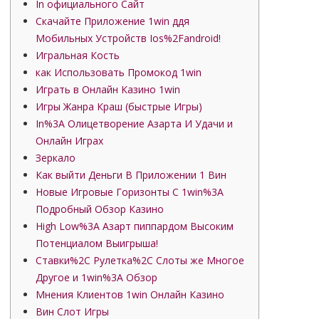
In официального Сайт
Скачайте Приложение 1win ддя
Мобильных Устройств Ios%2Fandroid!
Игральная Кость
как Использовать Промокод 1win
Играть в Онлайн Казино 1win
Игры Жанра Краш (быстрые Игры)
In%3A Олицетворение Азарта И Удачи и
Онлайн Играх
Зеркало
Как выйти Деньги В Приложении 1 Вин
Новые Игровые Горизонты С 1win%3A
Подробный Обзор Казино
High Low%3A Азарт пиппардом Высоким
Потенциалом Выигрыша!
Ставки%2C Рулетка%2C Слоты же Многое
Другое и 1win%3A Обзор
Мнения Клиентов 1win Онлайн Казино
Вин Слот Игры