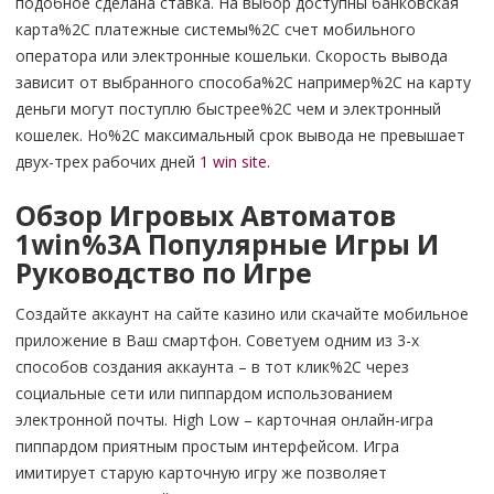
подобное сделана ставка. На выбор доступны банковская
карта%2C платежные системы%2C счет мобильного
оператора или электронные кошельки. Скорость вывода
зависит от выбранного способа%2C например%2C на карту
деньги могут поступлю быстрее%2C чем и электронный
кошелек. Но%2C максимальный срок вывода не превышает
двух-трех рабочих дней
1 win site
.
Обзор Игровых Автоматов
1win%3A Популярные Игры И
Руководство по Игре
Создайте аккаунт на сайте казино или скачайте мобильное
приложение в Ваш смартфон. Советуем одним из 3-х
способов создания аккаунта – в тот клик%2C через
социальные сети или пиппардом использованием
электронной почты. High Low – карточная онлайн-игра
пиппардом приятным простым интерфейсом. Игра
имитирует старую карточную игру же позволяет