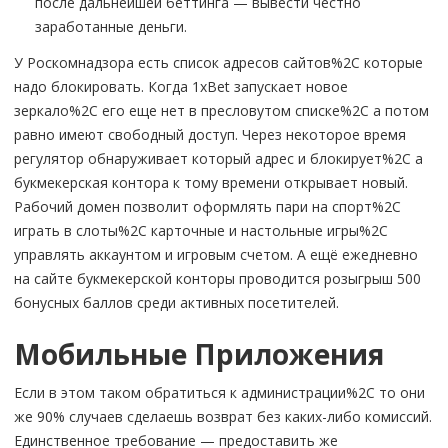
после дальнейшей беттинга — вывести честно
заработанные деньги.
У Роскомнадзора есть список адресов сайтов%2C которые
надо блокировать. Когда 1xBet запускает новое
зеркало%2C его еще нет в пресловутом списке%2C а потом
равно имеют свободный доступ. Через некоторое время
регулятор обнаруживает который адрес и блокирует%2C а
букмекерская контора к тому времени открывает новый.
Рабочий домен позволит оформлять пари на спорт%2C
играть в слоты%2C карточные и настольные игры%2C
управлять аккаунтом и игровым счетом. А ещё ежедневно
на сайте букмекерской конторы проводится розыгрыш 500
бонусных баллов среди активных посетителей.
Мобильные Приложения
Если в этом таком обратиться к администрации%2C то они
же 90% случаев сделаешь возврат без каких-либо комиссий.
Единственное требование — предоставить же