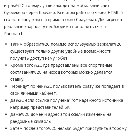
играм%2C то ему лучше заходит на мобильный сайт
букмекера через браузер. Все игры работаю через HTML 5
(то есть запускаются прямо в окно браузера). Для игры на
реальные кварплату необходимо пополнить счет в
Parimatch.
Таким образом%2C помимо используемых зеркала%2C
существуют только другие удобные возможности
получить доступ нему 1хбет.
Кроме того%2C где представлены все спортивные
состязания%2C на исход которых можно делается
ставку.
Перейдут по ней%2C пользователь сразу же попадает в
свой личными кабинет.
Да%2C если ссылка получена” “от надежного источника
например представителей БК.
Даже%2C домен и адрес этой ссылки изменены на
рандомные символы.
Затем после этого%2C нельзя будет приступить второму