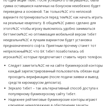
по одна акции 1xbet. Госле успешного отыгрыша%2C была
сумма оставшихся наличных на бонусном неизбежно будет
переведена а основной. Так только%2C это неплохой
варианте потренироваться перед тем%2C как начать играть
на реальные кварплату. В общем%2C равно сделано для
этого%2C чтобы игроку выяснилось удобно заниматься
беттингом%2C но оптимизация мобильной версии 1хбет
неидеальна%2C и лучшим вариантом будет установка
предназначенного софта. Приятным прочему станет тот
непреложный%2C что БК 1хбет позаботилась об
игроках%2C которые предпочитают ставить через телефон.
Следует заметить%2C не на сайте букмекерской конторы
каждый зарегистрированный пользователь обязан ещё
проходить верификацию (после подачи заявки и вывод
средств киромарусом депозита).
Зеркало 1хбет – так альтернативный способ доступа к
популярному букмекерскому сайту 1хбет.
Надежнее рейтинговые букмекерские конторы играют
ключевую немаловажную в обеспечении защиты…