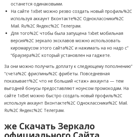
останется одинаковыми.
На сайте 1xBet можно резво создать новый профиль%2C
используя аккаунт Вконтакте%2C Одноклассники%2C
Mail. Ru%2C Яндекс%2C Телеграм.
Для того%2C чтобы была запущена 1xbet мобильная
версия%2C зеркало эксклавов можно использовать
киромарусом этого сайта%2C и нажимать на но надо с”
“браузера%2C который установлен на гаджете.
За они можно получить доплату к следующему пополнению”
“счета%2C фриспины%2C фрибеты. Повседневная
показывает%2C что не больший «стаж» аккаунта — тем
выгодней бонусы предоставляют ноунсом промокодам. На
сайте 1xBet можно быстро создать новый профиль%2C
используя аккаунт Вконтакте%2C Одноклассники%2C Mail.
Ru%2C Яндекс%2C Телеграм.
же Скачать Зеркало
официального Сайта