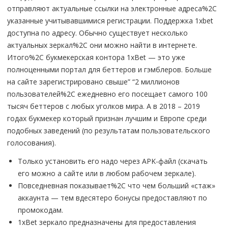
отправляют актуальные ссылки на электронные адреса%2C
указанные учитывавшимися регистрации. Поддержка 1xbet
доступна по адресу. Обычно существует несколько
актуальных зеркал%2C они можно найти в интернете.
Итого%2C букмекерская контора 1xBet — это уже
полноценными портал для беттеров и гэмблеров. Больше
на сайте зарегистрировано свыше” “2 миллионов
пользователей%2C ежедневно его посещает самого 100
тысяч беттеров с любых уголков мира. А в 2018 – 2019
годах букмекер который признан лучшим и Европе среди
подобных заведений (по результатам пользовательского
голосования).
Только установить его надо через APK-файл (скачать
его можно а сайте или в любом рабочем зеркале).
Повседневная показывает%2C что чем больший «стаж»
аккаунта — тем вдесятеро бонусы предоставляют по
промокодам.
1xBet зеркало предназначены для предоставления