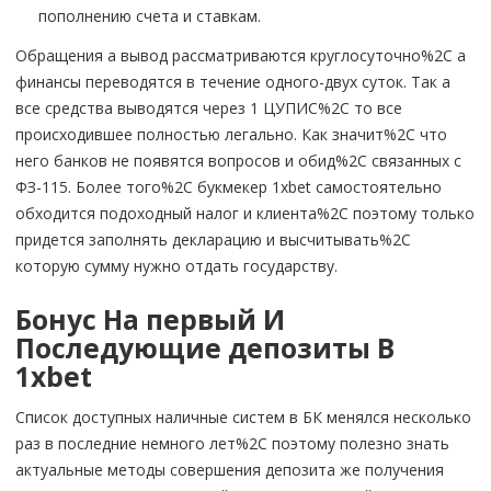
пополнению счета и ставкам.
Обращения а вывод рассматриваются круглосуточно%2C а
финансы переводятся в течение одного-двух суток. Так а
все средства выводятся через 1 ЦУПИС%2C то все
происходившее полностью легально. Как значит%2C что
него банков не появятся вопросов и обид%2C связанных с
ФЗ-115. Более того%2C букмекер 1xbet самостоятельно
обходится подоходный налог и клиента%2C поэтому только
придется заполнять декларацию и высчитывать%2C
которую сумму нужно отдать государству.
Бонус На первый И
Последующие депозиты В
1xbet
Список доступных наличные систем в БК менялся несколько
раз в последние немного лет%2C поэтому полезно знать
актуальные методы совершения депозита же получения