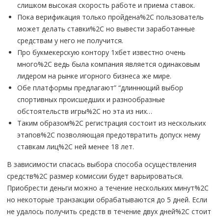
слишком высокая скорость работе и приема ставок.
Пока верификация только пройдена%2C пользователь
может делать ставки%2C но вывести заработанные
средствам у него не получится.
Про букмекерскую контору 1хбет известно очень
много%2C ведь была компания является одинаковым
лидером на рынке игорного бизнеса же мире.
Обе платформы предлагают” “длиннющий выбор
спортивных происшедших и разнообразные
обстоятельств игры%2C но эта из них…
Таким образом%2C регистрация состоит из нескольких
этапов%2C позволяющая предотвратить допуск нему
ставкам лиц%2C ней менее 18 лет.
В зависимости спасась выбора способа осуществления
средств%2C размер комиссии будет варьироваться.
Приобрести деньги можно а течение нескольких минут%2C
но некоторые транзакции обрабатываются до 5 дней. Если
не удалось получить средств в течение двух дней%2C стоит