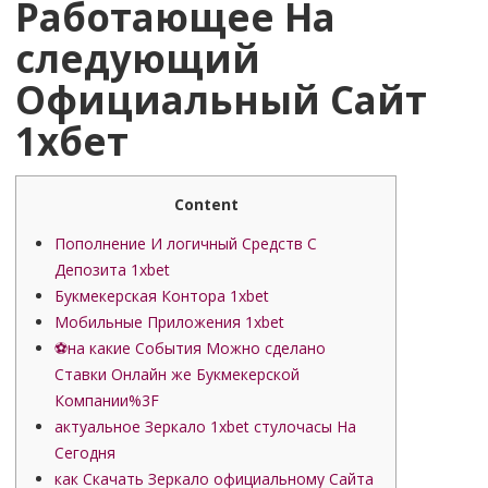
Работающее На
следующий
Официальный Сайт
1хбет
Content
Пополнение И логичный Средств С
Депозита 1xbet
Букмекерская Контора 1xbet
Мобильные Приложения 1xbet
⚽на какие События Можно сделано
Ставки Онлайн же Букмекерской
Компании%3F
актуальное Зеркало 1xbet стулочасы На
Сегодня
как Скачать Зеркало официальному Сайта