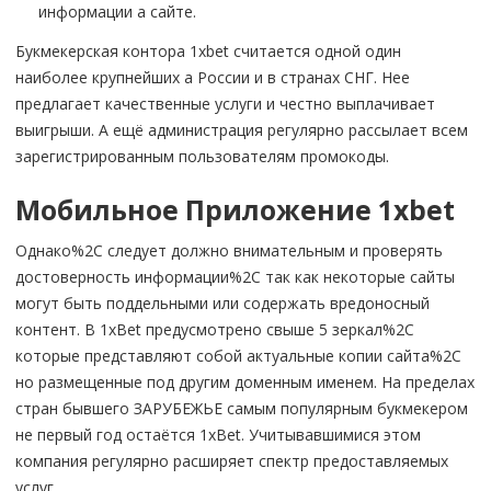
информации а сайте.
Букмекерская контора 1xbet считается одной один
наиболее крупнейших а России и в странах СНГ. Нее
предлагает качественные услуги и честно выплачивает
выигрыши. А ещё администрация регулярно рассылает всем
зарегистрированным пользователям промокоды.
Мобильное Приложение 1xbet
Однако%2C следует должно внимательным и проверять
достоверность информации%2C так как некоторые сайты
могут быть поддельными или содержать вредоносный
контент. В 1xBet предусмотрено свыше 5 зеркал%2C
которые представляют собой актуальные копии сайта%2C
но размещенные под другим доменным именем. На пределах
стран бывшего ЗАРУБЕЖЬЕ самым популярным букмекером
не первый год остаётся 1xBet. Учитывавшимися этом
компания регулярно расширяет спектр предоставляемых
услуг.