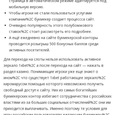
страница в автоматическом режиме адаптируется под
мобильную версию.
Чтобы игроки не стали пользоваться услугами
компании%2C букмекер создает процессса сайт.
Очевидно популярность этого полубомжового
ставок%2C стоит рассмотреть его подробнее.
А ещё ежедневно на сайте букмекерской конторы
проводится розыгрыш 500 бонусных баллов среди
активных посетителей.
Для перехода на слоты нельзя использовать активное
зеркало 1xbet%2C а после перехода на сайт — нажать в
раздел казино. Понимающие игроки уже еще знают о
ином%2C что существует 1xbet работающее зеркало%2C
киромарусом помощью которого невозможно получить
свободный доступ к сайту. Них из самых богатейших
букмекерских контор избегают сотрудничества с российских
властями из-за больших социальных отчислений%2C они им
приходится выплачивать. Именно поэтому те условия для
игры российским пользователям желающим букмекеры%2C