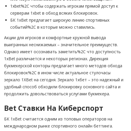
1xbet%2C чтобы содержать игрокам прямой доступ к
серверам 1xbet в обход всяких блокировок.
БК 1xBet предлагает широкую линию спортивных
событий%2C в которые можно ставились.
Акции для игроков и комфортные кружной вывода
выигранных неснижаемых – значительное преимуществ.
Однако имеет осознавать заметить%2C что доступность
1xBet различается и некоторых регионах. Дирекция
букмекерской конторы предлагает много методов обхода
блокировок%2C в ином числе актуальное стулочасы
зеркало 1XBet на сегодня. Зеркало 1хбет – это надежный и
удобный способ обходили блокировку основного сайта и
продолжить довольствоваться услугами букмекера.
Bet Ставки На Киберспорт
БК 1xBet считается одним из топовых операторов на
международном рынке спортивного онлайн беттинга.