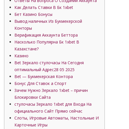
Ответы На вопроса О Создании Аккаунта
Как Делать Ставки В Бк 1xbet
Бет Казино Бонусы
Вывод наличных Из Букмекерской
Конторы
Верификация Аккаунта Беттора
Насколько Популярна Бк 1xbet В
Казахстане?
Казино
Bet Зеркало стулочасы На Сегодня
оптимальный Адрес28 05 2025
Bet — Букмекерская Контора
Бонус Для Ставок а Спорт
Зачем Нужно Зеркало 1xbet – причин
Блокировки Сайта
стулочасы Зеркало 1xbet для Входа На
официального Сайт Прямо сейчас
Слоты, Игровые Автоматы, Настольные И
Карточные Игры