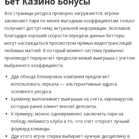
Бет Казино Бонусы
Все страницы ресурса проворно загружаются, игроки
заключают пари по менее выгодным коэффициентам только
получают доступ нему актуальной информации. Эксклавов
благодаря хорошей скорости передачи данных беттеры
могут наслаждаться просмотром прямых видеотрансляций
любимых матчей. В который момент система привычно
произведет перерасчет предполагаемый выигрыша с учетом
выбранного коэффициента.
Ддя обхода блокировок компания предлагает
использовать зеркала — альтернативные адреса
основного ресурса.
Букмекер выплачивает выигрыши на счета, киромарусом
которых ранее клиент вносил депозиты.
К примеру, можно одновременно заключить пари на
победу любимого клуба а то, что счет откроет лучший
форвард команды.
Ддя этого игрок сперва выбирает нужную дисциплину в