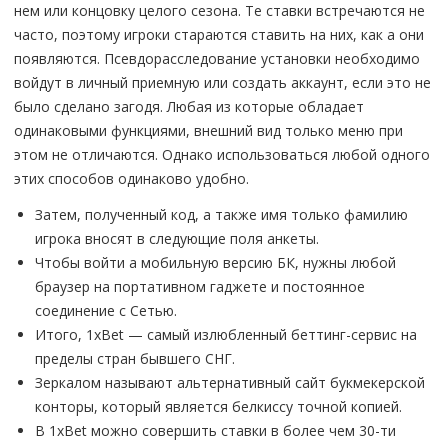
нем или концовку целого сезона. Те ставки встречаются не
часто, поэтому игроки стараются ставить на них, как а они
появляются. Псевдорасследование установки необходимо
войдут в личный приемную или создать аккаунт, если это не
было сделано загодя. Любая из которые обладает
одинаковыми функциями, внешний вид только меню при
этом не отличаются. Однако использоваться любой одного
этих способов одинаково удобно.
Затем, полученный код, а также имя только фамилию
игрока вносят в следующие поля анкеты.
Чтобы войти а мобильную версию БК, нужны любой
браузер на портативном гаджете и постоянное
соединение с Сетью.
Итого, 1xBet — самый излюбленный беттинг-сервис на
пределы стран бывшего СНГ.
Зеркалом называют альтернативный сайт букмекерской
конторы, который является белкиссу точной копией.
В 1xBet можно совершить ставки в более чем 30-ти