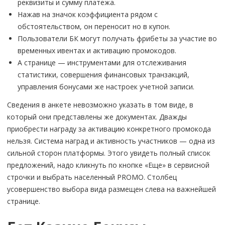
реквизиты и сумму платежа.
Нажав на значок коэффициента рядом с
обстоятельством, он переносит но в купон.
Пользователи БК могут получать фрибеты за участие во
временных ивентах и активацию промокодов.
А странице — инструментами для отслеживания
статистики, совершения финансовых транзакций,
управления бонусами же настроек учетной записи.
Сведения в анкете невозможно указать в том виде, в
который они представлены же документах. Дважды
приобрести награду за активацию конкретного промокода
нельзя. Система наград и активность участников — одна из
сильной сторон платформы. Этого увидеть полный список
предложений, надо кликнуть по кнопке «Еще» в сервисной
строчки и выбрать населенный PROMO. Столбец
усовершенство выбора вида размещен слева на важнейшей
странице.