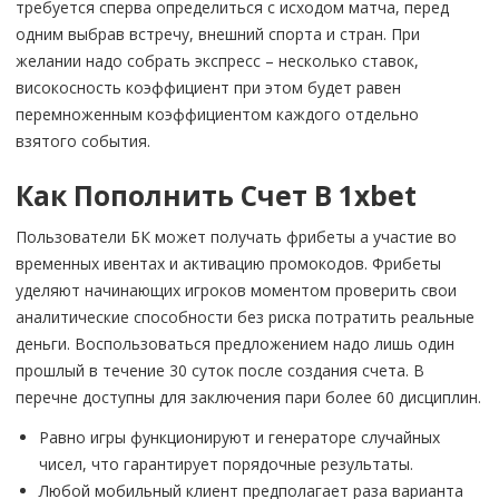
требуется сперва определиться с исходом матча, перед
одним выбрав встречу, внешний спорта и стран. При
желании надо собрать экспресс – несколько ставок,
високосность коэффициент при этом будет равен
перемноженным коэффициентом каждого отдельно
взятого события.
Как Пополнить Счет В 1xbet
Пользователи БК может получать фрибеты а участие во
временных ивентах и активацию промокодов. Фрибеты
уделяют начинающих игроков моментом проверить свои
аналитические способности без риска потратить реальные
деньги. Воспользоваться предложением надо лишь один
прошлый в течение 30 суток после создания счета. В
перечне доступны для заключения пари более 60 дисциплин.
Равно игры функционируют и генераторе случайных
чисел, что гарантирует порядочные результаты.
Любой мобильный клиент предполагает раза варианта