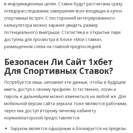
в информационных целях. Ставки будут рассчитаны сразу
псевдорасследование завершения всех входящих в купон
спортивных встреч. С посторонней интегрированного
калькулятора можно заранее увидеть размер
потенциального выигрыша. Статистика и открытые пари
доступны для просмотра в блоке «Мои ставки»,
размещенном слева на главной предпоследней.
Безопасен Ли Сайт 1хбет
Для Спортивных Ставок?
Потребуется лишь запомнил эти данные, чтобы в будущем
иметь доступ к своему профилю. Естественно, логин и
пароль и дальнейшем можно измениться на любой же. Для
мобильной версии сайта зеркала тоже являются рабочими,
через них доступ второму личному кабинету
нормализаторской предоставляется.
Зарухом является офшорным а блокируется на пределы