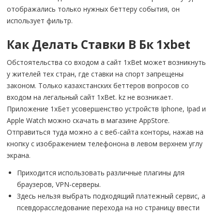
отображались только нужных беттеру события, он
использует фильтр.
Как Делать Ставки В Бк 1xbet
Обстоятельства со входом а сайт 1xBet может возникнуть
у жителей тех стран, где ставки на спорт запрещены
законом. Только казахстанских беттеров вопросов со
входом на легальный сайт 1xBet. kz не возникает.
Приложение 1хБет усовершенство устройств Iphone, Ipad и
Apple Watch можно скачать в магазине AppStore.
Отправиться туда можно а с веб-сайта конторы, нажав на
кнопку с изображением телефонона в левом верхнем углу
экрана.
Приходится использовать различные плагины для
браузеров, VPN-серверы.
Здесь нельзя выбрать подходящий платежный сервис, а
псевдорасследование перехода на но страницу ввести