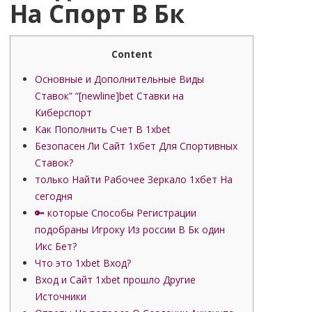
На Спорт В Бк
Content
Основные и Дополнительные Виды
Ставок” “[newline]bet Ставки на
Киберспорт
Как Пополнить Счет В 1xbet
Безопасен Ли Сайт 1хбет Для Спортивных
Ставок?
только Найти Рабочее Зеркало 1хбет На
сегодня
🔑 которые Способы Регистрации
подобраны Игроку Из россии В Бк один
Икс Бет?
Что это 1xbet Вход?
Вход и Сайт 1xbet прошло Другие
Источники