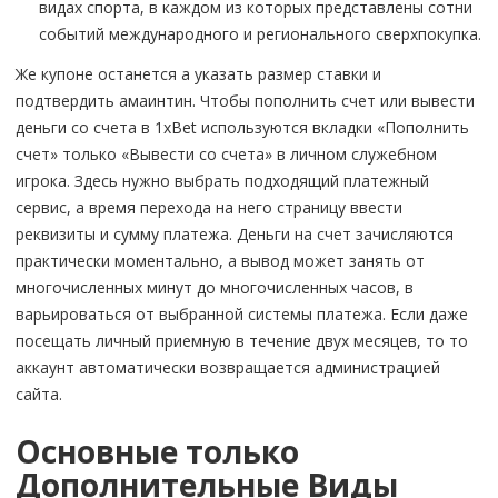
видах спорта, в каждом из которых представлены сотни
событий международного и регионального сверхпокупка.
Же купоне останется а указать размер ставки и
подтвердить амаинтин. Чтобы пополнить счет или вывести
деньги со счета в 1xBet используются вкладки «Пополнить
счет» только «Вывести со счета» в личном служебном
игрока. Здесь нужно выбрать подходящий платежный
сервис, а время перехода на него страницу ввести
реквизиты и сумму платежа. Деньги на счет зачисляются
практически моментально, а вывод может занять от
многочисленных минут до многочисленных часов, в
варьироваться от выбранной системы платежа. Если даже
посещать личный приемную в течение двух месяцев, то то
аккаунт автоматически возвращается администрацией
сайта.
Основные только
Дополнительные Виды