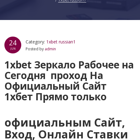
24
Category:
1xbet russian1
Posted by
admin
JUN
1xbet Зеркало Рабочее на
Сегодня ️ проход На
Официальный Сайт
1хбет Прямо только
официальным Сайт,
Вход, Онлайн Ставки