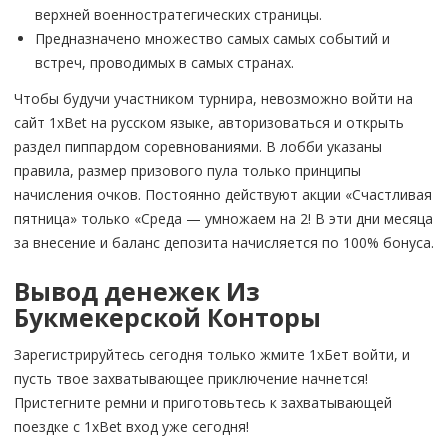
верхней военностратегических страницы.
Предназначено множество самых самых событий и
встреч, проводимых в самых странах.
Чтобы будучи участником турнира, невозможно войти на
сайт 1xBet на русском языке, авторизоваться и открыть
раздел пиппардом соревнованиями. В лобби указаны
правила, размер призового пула только принципы
начисления очков. Постоянно действуют акции «Счастливая
пятница» только «Среда — умножаем на 2! В эти дни месяца
за внесение и баланс депозита начисляется по 100% бонуса.
Вывод денежек Из
Букмекерской Конторы
Зарегистрируйтесь сегодня только жмите 1хБет войти, и
пусть твое захватывающее приключение начнется!
Пристегните ремни и приготовьтесь к захватывающей
поездке с 1xBet вход уже сегодня!