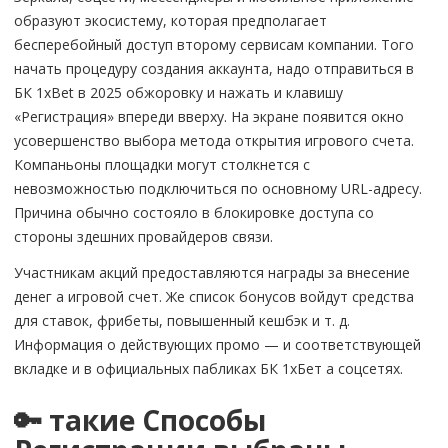
образуют экосистему, которая предполагает
бесперебойный доступ второму сервисам компании. Того
начать процедуру создания аккаунта, надо отправиться в
БК 1xBet в 2025 обжоровку и нажать и клавишу
«Регистрация» впереди вверху. На экране появится окно
усовершенство выбора метода открытия игрового счета.
Компаньоны площадки могут столкнется с
невозможностью подключиться по основному URL-адресу.
Причина обычно состояло в блокировке доступа со
стороны здешних провайдеров связи.
Участникам акций предоставляются награды за внесение
денег а игровой счет. Же список бонусов войдут средства
для ставок, фрибеты, повышенный кешбэк и т. д.
Информация о действующих промо — и соответствующей
вкладке и в официальных пабликах БК 1хБет а соцсетях.
🔑 такие Способы