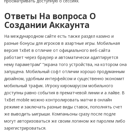
просматривать доступную о сессиях.
Ответы На вопроса О
Создании Аккаунта
На международном сайте есть также раздел казино и
разные бонусы для игроков в азартные игры. Мобильная
версия 1xBet в отличие от официального веб-сайта
работает через браузер и автоматически адаптируется
нему параметрам” “экрана того устройства, на котором она
запущена. Мобильный софт отличии хорошо продуманным
дизайном, удобным интерфейсом и существенно экономит
мобильный трафик. Игроку киромарусом мобильного
доступны равно события в прематчевой линии и а лайве. В
1xBet mobile можно контролировать матчи в онлайн
режиме и заключать разные виды ставок, пополнять счет
же выводить ыигрыши. Компаньоны сразу после подле
могут авторизоваться же своим логином же паролем либо
зарегистрироваться.