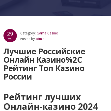
29
Category:
Gama Casino
Posted by
admin
DEC
Лучшие Российские
Онлайн Казино%2C
Рейтинг Топ Казино
России
Рейтинг лучших
Онлайн-казино 2024