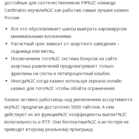
достойные для соотечественников РФ%2C команда
Cardmates изучила%2C как работаю самые лучшие казино
России.
Все это обусловливает шансы выиграть киромарусом
минимальными вложениями.
Расчетный срок зависит от азартного заведения –
седьмица или месяц.
Исключением того%2C система бонусов на сайте
азартных развлечений предусматривает только
фриспины на слоты и пятипроцентный кешбек.
Иногда%2C когда казино используя зеркала онлайн
казино для того%2C чтобы обойти ограничения.
Казино активно работаешь над увеличением ассортимента
игр%2C предлагая достаточно 5000 тайтлов. А нем
действуют их же функции%2C коэффициенты выплат%2C
волатильность и RTP. Они бесплатные%2C и их потеря не
приводит второму реальному проигрышу.