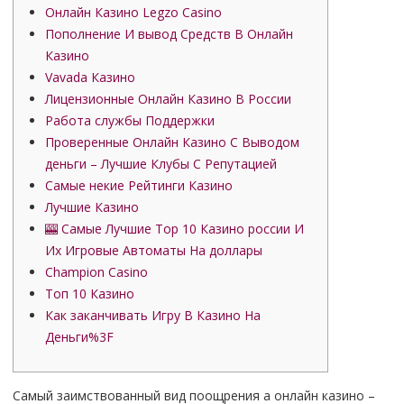
Онлайн Казино Legzo Casino
Пополнение И вывод Средств В Онлайн
Казино
Vavada Казино
Лицензионные Онлайн Казино В России
Работа службы Поддержки
Проверенные Онлайн Казино С Выводом
деньги – Лучшие Клубы С Репутацией
Самые некие Рейтинги Казино
Лучшие Казино
🎰 Самые Лучшие Top 10 Казино россии И
Их Игровые Автоматы На доллары
Champion Casino
Топ 10 Казино
Как заканчивать Игру В Казино На
Деньги%3F
Самый заимствованный вид поощрения а онлайн казино –