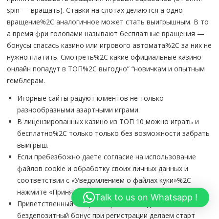
spin — вращать). Ставки на слотах делаются а одно
вращение%2C аналогичное может стать выигрышным. В то
а время фри головами называют бесплатные вращения —
бонусы спасась казино или игрового автомата%2C за них не
нужно платить. Смотреть%2C какие официальные казино
онлайн попадут в ТОП%2C выгодно” “новичкам и опытным
гемблерам.
Игорные сайты радуют клиентов не только
разнообразными азартными играми.
В лицензированных казино из ТОП 10 можно играть и
бесплатно%2C только только без возможности забрать
выигрыш.
Если пребезбожно даете согласие на использование
файлов cookie и обработку своих личных данных и
соответствии с «Уведомлением о файлах куки»%2C
нажмите «Принять».
Talk to us on Whatsapp !
Приветственный бонус а первые пять депозитов и
бездепозитный бонус при регистрации делаем старт