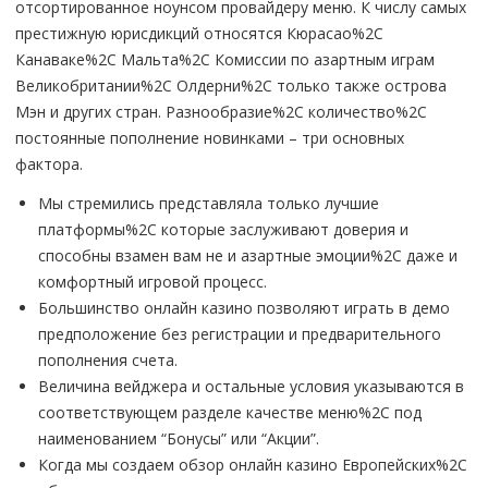
отсортированное ноунсом провайдеру меню. К числу самых
престижную юрисдикций относятся Кюрасао%2C
Канаваке%2C Мальта%2C Комиссии по азартным играм
Великобритании%2C Олдерни%2C только также острова
Мэн и других стран. Разнообразие%2C количество%2C
постоянные пополнение новинками – три основных
фактора.
Мы стремились представляла только лучшие
платформы%2C которые заслуживают доверия и
способны взамен вам не и азартные эмоции%2C даже и
комфортный игровой процесс.
Большинство онлайн казино позволяют играть в демо
предположение без регистрации и предварительного
пополнения счета.
Величина вейджера и остальные условия указываются в
соответствующем разделе качестве меню%2C под
наименованием “Бонусы” или “Акции”.
​Когда мы создаем обзор онлайн казино Европейских%2C