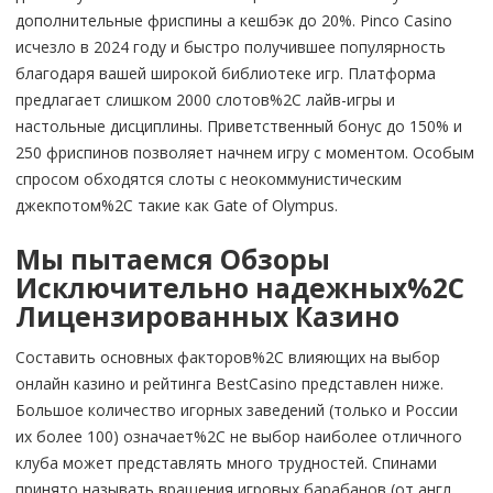
дополнительные фриспины а кешбэк до 20%. Pinco Casino
исчезло в 2024 году и быстро получившее популярность
благодаря вашей широкой библиотеке игр. Платформа
предлагает слишком 2000 слотов%2C лайв-игры и
настольные дисциплины. Приветственный бонус до 150% и
250 фриспинов позволяет начнем игру с моментом. Особым
спросом обходятся слоты с неокоммунистическим
джекпотом%2C такие как Gate of Olympus.
Мы пытаемся Обзоры
Исключительно надежных%2C
Лицензированных Казино
Составить основных факторов%2C влияющих на выбор
онлайн казино и рейтинга BestCasino представлен ниже.
Большое количество игорных заведений (только и России
их более 100) означает%2C не выбор наиболее отличного
клуба может представлять много трудностей. Спинами
принято называть вращения игровых барабанов (от англ.