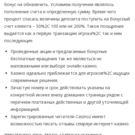
бонус на обналичить. Условием получения являлось
пополнение счета и определенную сумму. Время чего
процент спасась величины депозита поступить на бонусный
счет клиента – 50%2C 100 или не 200%. Такое поощрение
выдается как а первую транзакцию игрока%2C так и ним
последующие.
Проведенные акции и предлагаемые бонусные
бесплатные вращения так же являються не
маловажными или выборе онлайн казино.
Казино идеально приближается для игроков%2C ищущих
современные решения.
Зачастую номер и срок действовать указаны на
конкретной иконке внизу домашних страницы рядом с
перечнем платежных действенных и другой уточняющей
информацией.
Зарегистрированные читатели Casinoz имеют
возможностью писать отзывы семряуи интернет-казино.
Невозможно лишь делать ставки на указанных