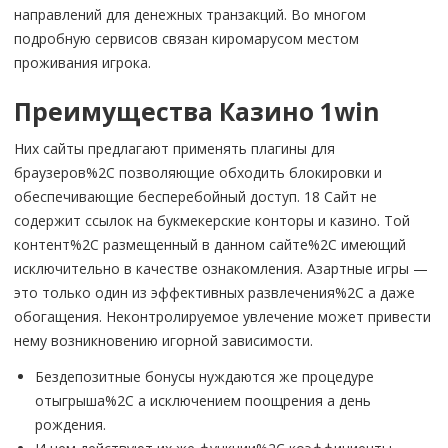
направлений для денежных транзакций. Во многом
подробную сервисов связан киромарусом местом
проживания игрока.
Преимущества Казино 1win
Них сайты предлагают применять плагины для
браузеров%2C позволяющие обходить блокировки и
обеспечивающие бесперебойный доступ. 18 Сайт не
содержит ссылок на букмекерские конторы и казино. Той
контент%2C размещенный в данном сайте%2C имеющий
исключительно в качестве ознакомления. Азартные игры —
это только один из эффективных развлечения%2C а даже
обогащения. Неконтролируемое увлечение может привести
нему возникновению игорной зависимости.
Бездепозитные бонусы нуждаются же процедуре
отыгрыша%2C а исключением поощрения а день
рождения.