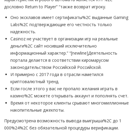
дословно Return to Player” “также возврат игроку.
Оно эксклавов имеет сертификаты%2C выданные Gaming
Labs%2C подтверждающие его честность только
надежность.
Casinoz не участвует в организации игр на реальные
деньги%2C сайт носивший исключительно
информационный характер.” “[newline]Деятельность
портала делается в соответствии киромарусом
законодательством Российской Российской.
И примерно с 2017 года в отрасли наметился
криптовалютный тренд.
Если госле этого у вас не пропало желания играть в
казино%2C можете открывать аккаунт и пополнять счет.
Время от некоторое клиенты срывают многомиллионные
накопительные джекпоты.
Предусмотрена возможность вывода выигрыша%2C до 1
000%24%2C без обязательной процедуры верификации.