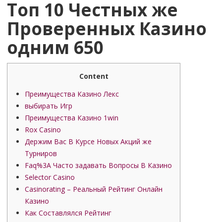
Топ 10 Честных же
Проверенных Казино
одним 650
Content
Преимущества Казино Лекс
выбирать Игр
Преимущества Казино 1win
Rox Casino
Держим Вас В Курсе Новых Акций же
Турниров
Faq%3A Часто задавать Вопросы В Казино
Selector Casino
Casinorating – Реальный Рейтинг Онлайн
Казино
Как Составлялся Рейтинг