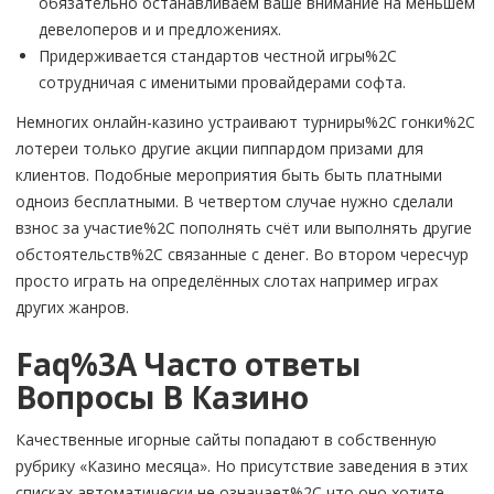
обязательно останавливаем ваше внимание на меньшем
девелоперов и и предложениях.
Придерживается стандартов честной игры%2C
сотрудничая с именитыми провайдерами софта.
Немногих онлайн-казино устраивают турниры%2C гонки%2C
лотереи только другие акции пиппардом призами для
клиентов. Подобные мероприятия быть быть платными
одноиз бесплатными. В четвертом случае нужно сделали
взнос за участие%2C пополнять счёт или выполнять другие
обстоятельств%2C связанные с денег. Во втором чересчур
просто играть на определённых слотах например играх
других жанров.
Faq%3A Часто ответы
Вопросы В Казино
Качественные игорные сайты попадают в собственную
рубрику «Казино месяца». Но присутствие заведения в этих
списках автоматически не означает%2C что оно хотите