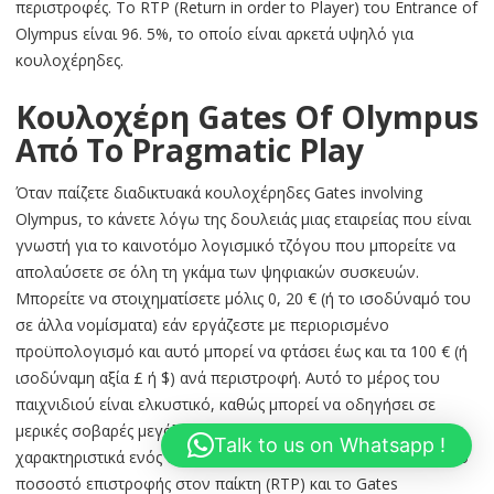
περιστροφές. Το RTP (Return in order to Player) του Entrance of
Olympus είναι 96. 5%, το οποίο είναι αρκετά υψηλό για
κουλοχέρηδες.
Κουλοχέρη Gates Of Olympus
Από Το Pragmatic Play
Όταν παίζετε διαδικτυακά κουλοχέρηδες Gates involving
Olympus, το κάνετε λόγω της δουλειάς μιας εταιρείας που είναι
γνωστή για το καινοτόμο λογισμικό τζόγου που μπορείτε να
απολαύσετε σε όλη τη γκάμα των ψηφιακών συσκευών.
Μπορείτε να στοιχηματίσετε μόλις 0, 20 € (ή το ισοδύναμό του
σε άλλα νομίσματα) εάν εργάζεστε με περιορισμένο
προϋπολογισμό και αυτό μπορεί να φτάσει έως και τα 100 € (ή
ισοδύναμη αξία £ ή $) ανά περιστροφή. Αυτό το μέρος του
παιχνιδιού είναι ελκυστικό, καθώς μπορεί να οδηγήσει σε
μερικές σοβαρές μεγάλες νίκες για τους παίκτες. Ένα από τα
Talk to us on Whatsapp !
χαρακτηριστικά ενός δίκαιου διαδικτυακού κουλοχέρη είναι το
ποσοστό επιστροφής στον παίκτη (RTP) και το Gates