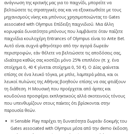
ανάγνωση της κριτικής μας για το παιχνίδι, μπορείτε να
βελτιώσετε τις στρατηγικές σας και να εξοικειωθείτε με τους
μηχανισμούς νίκης και μπόνους χρησιμοποιώντας το Gates
associated with Olympus Επίδειξη παιχνιδιού. Μια άλλη
κορυφαία δυνατότητα μπόνους που λαμβάνετε όταν παίζετε
παιχνίδια κουλοχέρη Entrances of Olympus είναι το Ante Bet.
Αυτό είναι συχνά φθηνότερο από την αγορά δωρεάν
περιστροφών, εάν θέλετε να βελτιώσετε τις αποδόσεις σας,
ιδιαίτερα καθώς σας κοστίζει μόνο 25% επιπλέον (π. χ. ένα
στοίχημα 0, 40 € γίνεται στοίχημα 0, 50 €). Ο Δίας φαίνεται
επίσης σε ένα λευκό τόγκα, με μπλε, λαμπερά μάτια, και οι
λευκοί πυλώνες της Αθήνας βοηθούν επίσης να σας φτιάξουν
τη διάθεση. Η Μουσική που προέρχεται από άρπες και
κουδούνια προσφέρει εκπληκτικούς αλλά σκοτεινούς τόνους
που υπενθυμίζουν στους παίκτες ότι βρίσκονται στην
παρουσία θεών.
Η Sensible Play παρέχει τη δυνατότητα δωρεάν δοκιμής του
Gates associated with Olympus μέσα από την demo έκδοση.