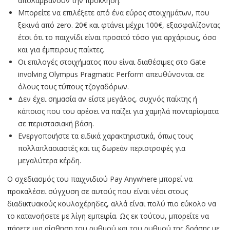
απολαμβάνουν την πρόκληση.
Μπορείτε να επιλέξετε από ένα εύρος στοιχημάτων, που
ξεκινά από zero. 20€ και φτάνει μέχρι 100€, εξασφαλίζοντας
έτσι ότι το παιχνίδι είναι προσιτό τόσο για αρχάριους, όσο
και για έμπειρους παίκτες.
Οι επιλογές στοιχήματος που είναι διαθέσιμες στο Gate
involving Olympus Pragmatic Perform απευθύνονται σε
όλους τους τύπους τζογαδόρων.
Δεν έχει σημασία αν είστε μεγάλος, συχνός παίκτης ή
κάποιος που του αρέσει να παίζει για χαμηλά πονταρίσματα
σε περιστασιακή βάση.
Ενεργοποιήστε τα ειδικά χαρακτηριστικά, όπως τους
πολλαπλασιαστές και τις δωρεάν περιστροφές για
μεγαλύτερα κέρδη.
Ο σχεδιασμός του παιχνιδιού Pay Anywhere μπορεί να
προκαλέσει σύγχυση σε αυτούς που είναι νέοι στους
διαδικτυακούς κουλοχέρηδες, αλλά είναι πολύ πιο εύκολο να
το κατανοήσετε με λίγη εμπειρία. Ως εκ τούτου, μπορείτε να
πάρετε μια αίσθηση του ρυθμού και του ρυθμού της δράσης με