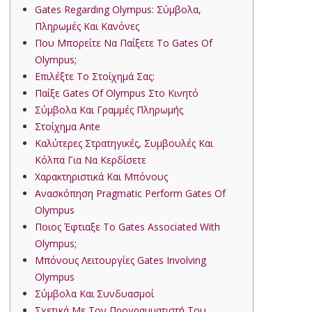
Gates Regarding Olympus: Σύμβολα,
Πληρωμές Και Κανόνες
Που Μπορείτε Να Παίξετε Το Gates Of
Olympus;
Επιλέξτε Το Στοίχημά Σας:
Παίξε Gates Of Olympus Στο Κινητό
Σύμβολα Και Γραμμές Πληρωμής
Στοίχημα Ante
Καλύτερες Στρατηγικές, Συμβουλές Και
Κόλπα Για Να Κερδίσετε
Χαρακτηριστικά Και Μπόνους
Ανασκόπηση Pragmatic Perform Gates Of
Olympus
Ποιος Έφτιαξε Το Gates Associated With
Olympus;
Μπόνους Λειτουργίες Gates Involving
Olympus
Σύμβολα Και Συνδυασμοί
Σχετικά Με Τον Προγραμματιστή Του