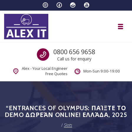
Skip to navigation
Skip to content
Toggl
IT Services at your home or office
Call us
0800 656 9658
Call us for enquiry
Alex - Your Local Engineer
Mon-Sun 9:00-19:00
Free Quotes
“ENTRANCES OF OLYMPUS: ΠΑΊΞΤΕ ΤΟ
DEMO ΔΩΡΕΆΝ ONLINE! ΕΛΛΆΔΑ, 2025
/
Slots