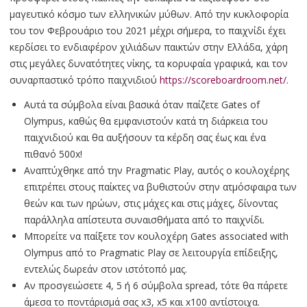
μαγευτικό κόσμο των ελληνικών μύθων. Από την κυκλοφορία
του τον Φεβρουάριο του 2021 μέχρι σήμερα, το παιχνίδι έχει
κερδίσει το ενδιαφέρον χιλιάδων παικτών στην Ελλάδα, χάρη
στις μεγάλες δυνατότητες νίκης, τα κορυφαία γραφικά, και τον
συναρπαστικό τρόπο παιχνιδιού
https://scoreboardroom.net/
.
Αυτά τα σύμβολα είναι βασικά όταν παίζετε Gates of
Olympus, καθώς θα εμφανιστούν κατά τη διάρκεια του
παιχνιδιού και θα αυξήσουν τα κέρδη σας έως και ένα
πιθανό 500x!
Αναπτύχθηκε από την Pragmatic Play, αυτός ο κουλοχέρης
επιτρέπει στους παίκτες να βυθιστούν στην ατμόσφαιρα των
θεών και των ηρώων, στις μάχες και στις μάχες, δίνοντας
παράλληλα απίστευτα συναισθήματα από το παιχνίδι.
Μπορείτε να παίξετε τον κουλοχέρη Gates associated with
Olympus από το Pragmatic Play σε λειτουργία επίδειξης,
εντελώς δωρεάν στον ιστότοπό μας.
Αν προσγειώσετε 4, 5 ή 6 σύμβολα spread, τότε θα πάρετε
άμεσα το ποντάρισμά σας x3, x5 και x100 αντίστοιχα.