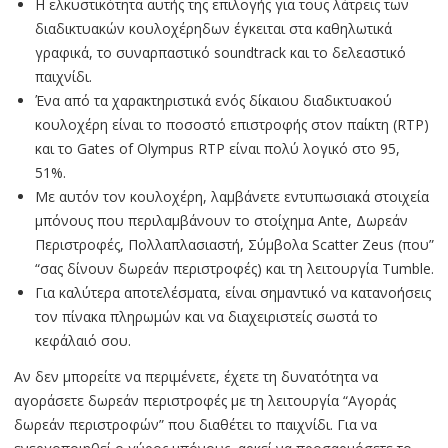
Η ελκυστικότητα αυτής της επιλογής για τους λάτρεις των
διαδικτυακών κουλοχέρηδων έγκειται στα καθηλωτικά
γραφικά, το συναρπαστικό soundtrack και το δελεαστικό
παιχνίδι.
Ένα από τα χαρακτηριστικά ενός δίκαιου διαδικτυακού
κουλοχέρη είναι το ποσοστό επιστροφής στον παίκτη (RTP)
και το Gates of Olympus RTP είναι πολύ λογικό στο 95,
51%.
Με αυτόν τον κουλοχέρη, λαμβάνετε εντυπωσιακά στοιχεία
μπόνους που περιλαμβάνουν το στοίχημα Ante, Δωρεάν
Περιστροφές, Πολλαπλασιαστή, Σύμβολα Scatter Zeus (που”
“σας δίνουν δωρεάν περιστροφές) και τη λειτουργία Tumble.
Για καλύτερα αποτελέσματα, είναι σημαντικό να κατανοήσεις
τον πίνακα πληρωμών και να διαχειριστείς σωστά το
κεφάλαιό σου.
Αν δεν μπορείτε να περιμένετε, έχετε τη δυνατότητα να
αγοράσετε δωρεάν περιστροφές με τη λειτουργία “Αγοράς
δωρεάν περιστροφών” που διαθέτει το παιχνίδι. Για να