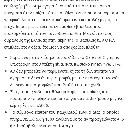
κουλοχέρηδες στην αγορά. Ένα από τα πιο εντυπωσιακά
πράγματα όταν παίζετε Gates of Olympus είναι τα συναρπαστικά
γραφικά. Απίστευτα ρεαλιστικό, φωτεινό και πολύχρωμο, το
παιχνίδι σας μεταφέρει σε ένα μυθικό βασίλειο που
προεδρεύεται από τον παντοδύναμο Δία. Με φόντο τους
ουρανούς της Ελλάδας στην ακμή της, ο Βασιλιάς των Θεών
επιπλέει στον αέρα, έτοιμος να σας χαρίσει πλούτη.
Σύμφωνα με το επίσημο ιστοσελίδα, το Gates of Olympus
Επιστροφή στον παίκτη είναι εντυπωσιακό ninety five, 51%.
Αν δεν μπορείτε να περιμένετε, έχετε τη δυνατότητα να
αγοράσετε δωρεάν περιστροφές με τη λειτουργία “Αγοράς
δωρεάν περιστροφών” που διαθέτει το παιχνίδι.
Έτσι, το παιχνίδι απευθύνεται κυρίως σε παίκτες που
προτιμούν το υψηλότερο ρίσκο για να διεκδικήσουν μεγάλα
κέρδη έως και x5000.
Το σύμβολο scatter του παιχνιδιού είναι ο Διας, ο οποίος
πληρώνει 3X, 5X ή 100X ανάλογα με το αν προσγειώνετε 4, 5
ή 6th σύμβολα scatter αντίστοιχα.