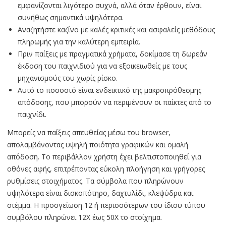
εμφανίζονται λιγότερο συχνά, αλλά όταν έρθουν, είναι
συνήθως σημαντικά υψηλότερα.
Αναζητήστε καζίνο με καλές κριτικές και ασφαλείς μεθόδους
πληρωμής για την καλύτερη εμπειρία.
Πριν παίξεις με πραγματικά χρήματα, δοκίμασε τη δωρεάν
έκδοση του παιχνιδιού για να εξοικειωθείς με τους
μηχανισμούς του χωρίς ρίσκο.
Αυτό το ποσοστό είναι ενδεικτικό της μακροπρόθεσμης
απόδοσης, που μπορούν να περιμένουν οι παίκτες από το
παιχνίδι.
Μπορείς να παίξεις απευθείας μέσω του browser,
απολαμβάνοντας υψηλή ποιότητα γραφικών και ομαλή
απόδοση. Το περιβάλλον χρήστη έχει βελτιστοποιηθεί για
οθόνες αφής, επιτρέποντας εύκολη πλοήγηση και γρήγορες
ρυθμίσεις στοιχήματος. Τα σύμβολα που πληρώνουν
υψηλότερα είναι δισκοπότηρο, δαχτυλίδι, κλεψύδρα και
στέμμα. Η προσγείωση 12 ή περισσότερων του ίδιου τύπου
συμβόλου πληρώνει 12Χ έως 50Χ το στοίχημα.