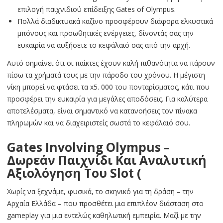
επιλογή παιχνιδιού επίδειξης Gates of Olympus.
Πολλά διαδικτυακά καζίνο προσφέρουν διάφορα ελκυστικά
μπόνους και προωθητικές ενέργειες, δίνοντάς σας την
ευκαιρία να αυξήσετε το κεφάλαιό σας από την αρχή.
Αυτό σημαίνει ότι οι παίκτες έχουν καλή πιθανότητα να πάρουν
πίσω τα χρήματά τους με την πάροδο του χρόνου. Η μέγιστη
νίκη μπορεί να φτάσει τα x5. 000 του πονταρίσματος, κάτι που
προσφέρει την ευκαιρία για μεγάλες αποδόσεις. Για καλύτερα
αποτελέσματα, είναι σημαντικό να κατανοήσεις τον πίνακα
πληρωμών και να διαχειριστείς σωστά το κεφάλαιό σου.
Gates Involving Olympus –
Δωρεάν Παιχνίδι Και Αναλυτική
Αξιολόγηση Του Slot (
Χωρίς να ξεχνάμε, φυσικά, το σκηνικό για τη δράση – την
Αρχαία Ελλάδα – που προσθέτει μια επιπλέον διάσταση στο
gameplay για μια εντελώς καθηλωτική εμπειρία. Μαζί με την