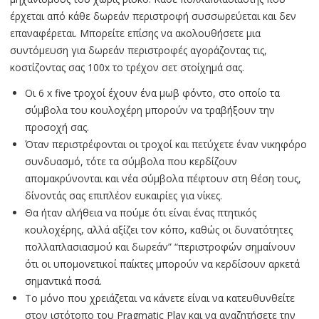
έρχεται από κάθε δωρεάν περιστροφή συσσωρεύεται και δεν
επαναφέρεται. Μπορείτε επίσης να ακολουθήσετε μια
συντόμευση για δωρεάν περιστροφές αγοράζοντας τις,
κοστίζοντας σας 100x το τρέχον σετ στοίχημά σας.
Οι 6 x five τροχοί έχουν ένα μωβ φόντο, στο οποίο τα
σύμβολα του κουλοχέρη μπορούν να τραβήξουν την
προσοχή σας.
Όταν περιστρέφονται οι τροχοί και πετύχετε έναν νικηφόρο
συνδυασμό, τότε τα σύμβολα που κερδίζουν
απομακρύνονται και νέα σύμβολα πέφτουν στη θέση τους,
δίνοντάς σας επιπλέον ευκαιρίες για νίκες.
Θα ήταν αλήθεια να πούμε ότι είναι ένας πτητικός
κουλοχέρης, αλλά αξίζει τον κόπο, καθώς οι δυνατότητες
πολλαπλασιασμού και δωρεάν” “περιστροφών σημαίνουν
ότι οι υπομονετικοί παίκτες μπορούν να κερδίσουν αρκετά
σημαντικά ποσά.
Το μόνο που χρειάζεται να κάνετε είναι να κατευθυνθείτε
στον ιστότοπο του Pragmatic Play και να αναζητήσετε την