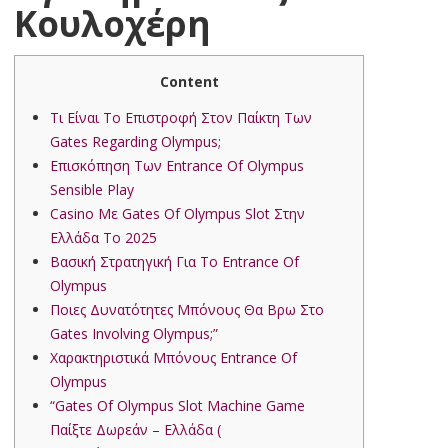
Κουλοχέρη
Content
Τι Είναι Το Επιστροφή Στον Παίκτη Των
Gates Regarding Olympus;
Επισκόπηση Των Entrance Of Olympus
Sensible Play
Casino Με Gates Of Olympus Slot Στην
Ελλάδα Το 2025
Βασική Στρατηγική Για Το Entrance Of
Olympus
Ποιες Δυνατότητες Μπόνους Θα Βρω Στο
Gates Involving Olympus;”
Χαρακτηριστικά Μπόνους Entrance Of
Olympus
“Gates Of Olympus Slot Machine Game
Παίξτε Δωρεάν – Ελλάδα (