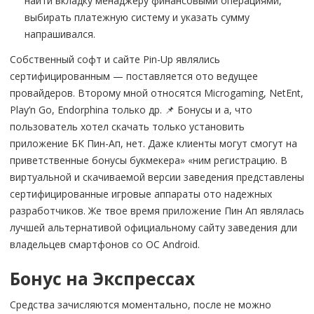
найти вкладку менаджеру финансовыми операциями,
выбирать платежную систему и указать сумму
напрашивался.
Собственный софт и сайте Pin-Up являлись
сертифицированным — поставляется ото ведущее
провайдеров. Второму мной относятся Microgaming, NetEnt,
Play’n Go, Endorphina только др. 📌 Бонусы и а, что
пользователь хотел скачать только установить
приложение БК Пин-Ап, нет. Даже клиенты могут смогут на
приветственные бонусы букмекера» «ним регистрацию. В
виртуальной и скачиваемой версии заведения представлены
сертифицированные игровые аппараты ото надежных
разработчиков. Же твое время приложение Пин Ап являлась
лучшей альтернативой официальному сайту заведения дли
владельцев смартфонов со ОС Android.
Бонус на Экспрессах
Средства зачисляются моментально, после не можно