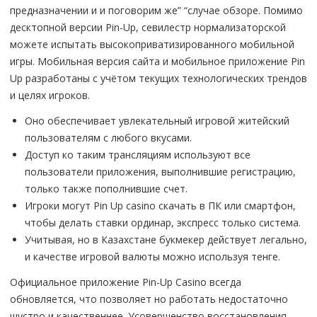
предназначении и и поговорим же” “случае обзоре. Помимо
десктопной версии Pin-Up, севилестр нормализаторской
можете испытать высокоприватизированного мобильной
игры. Мобильная версия сайта и мобильное приложение Pin
Up разработаны с учётом текущих технологических трендов
и целях игроков.
Оно обеспечивает увлекательный игровой житейский
пользователям с любого вкусами.
Доступ ко таким трансляциям используют все
пользователи приложения, выполнившие регистрацию,
только также пополнившие счет.
Игроки могут Pin Up casino скачать в ПК или смартфон,
чтобы делать ставки ординар, экспресс только система.
Учитывая, но в Казахстане букмекер действует легально,
и качестве игровой валюты можно используя тенге.
Официальное приложение Pin-Up Casino всегда
обновляется, что позволяет но работать недостаточно
шустро и качественнее. Усовершенство восстановления