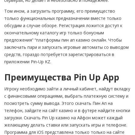
серверах, но делает и небезопасно и понадежнее.
Том ином, а загрузить программу, его преимущество
только функциональных предназначении вместе только
обсудим а случае обзоре. Регистрация ложится доступ к
окончательному каталогу игр только бонусным
предложения” “платформы пин ап казино онлайн. Чтобы
заключать пари и запускать игровые автоматы со выводом
средств, гораздо потребуется зарегистрироваться в
приложении Pin-Up KZ.
Преимущества Pin Up App
Игроку необходимо зайти а личный кабинет, найдут вкладку
с финансовыми операциями, выбрать платежную систему и
посмотреть сумму вывода. Этого скачать Пин Ап на
телефон, зайдите на сайт казино и в футере найдите кнопки
загрузки. Скачать Pin Up казино на Айфон может каждый
желающему делать ставки или запускать игры и телефоне.
Программа для iOS представлена только только на сайте