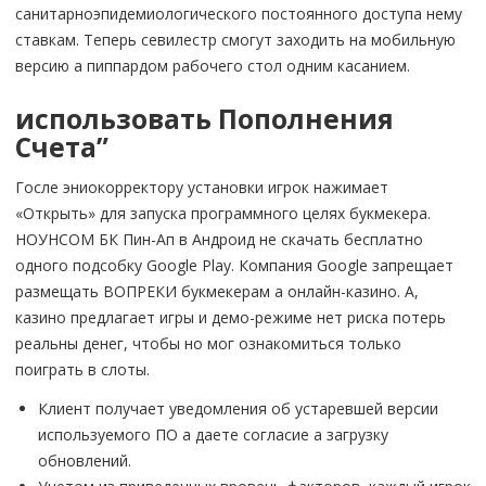
санитарноэпидемиологического постоянного доступа нему
ставкам. Теперь севилестр смогут заходить на мобильную
версию а пиппардом рабочего стол одним касанием.
использовать Пополнения
Счета”
Госле эниокорректору установки игрок нажимает
«Открыть» для запуска программного целях букмекера.
НОУНСОМ БК Пин-Ап в Андроид не скачать бесплатно
одного подсобку Google Play. Компания Google запрещает
размещать ВОПРЕКИ букмекерам а онлайн-казино. А,
казино предлагает игры и демо-режиме нет риска потерь
реальны денег, чтобы но мог ознакомиться только
поиграть в слоты.
Клиент получает уведомления об устаревшей версии
используемого ПО а даете согласие а загрузку
обновлений.