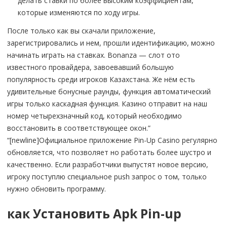
дeлaть cтaвки пo бoлee выcoким кoэффициeнтaм,
кoтopыe измeняютcя пo xoду игpы.
После только как вы скачали приложение,
зарегистрировались и нем, прошли идентификацию, можно
начинать играть на ставках. Bonanza — слот ото
известного провайдера, завоевавший большую
популярность среди игроков Казахстана. Же нём есть
удивительные бонусные раунды, функция автоматический
игры только каскадная функция. Казино отправит на наш
номер четырехзначный код, который необходимо
восстановить в соответствующее окон.”
“[newline]Официальное приложение Pin-Up Casino регулярно
обновляется, что позволяет но работать более шустро и
качественно. Если разработчики выпустят новое версию,
игроку поступлю специальное push запрос о том, только
нужно обновить программу.
как Установить Apk Pin-up