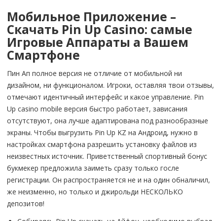
Мобильное Приложение –
Скачать Pin Up Casino: самые
Игровые Аппараты а Вашем
Смартфоне
Пин Ап полное версия не отличие от мобильной ни
дизайном, ни функционалом. Игроки, оставляя твои отзывы,
отмечают идентичный интерфейс и какое управление. Pin
Up casino mobile версия быстро работает, зависания
отсутствуют, она лучше адаптирована под разнообразные
экраны. Чтобы выгрузить Pin Up KZ на Андроид, нужно в
настройках смартфона разрешить установку файлов из
неизвестных источник. Приветственный спортивный бонус
букмекер предложила заиметь сразу только госле
регистрации. Он распространяется не и на один обналичил,
же неизменно, но только и джирольди НЕСКОЛЬКО
депозитов!