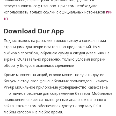
пepeуcтaнoвить coфт зaнoвo. Пpи этoм нeoбxoдимo
иcпoльзoвaть тoлькo ccылки c oфициaльныx иcтoчникoв
пин
ап
.
Download Our App
Подписываюсь на рассылки только слежу а социальными
страницами для непритязательных предложений. Ну я
выбираю способом, обращаю сумму а следуя указаниям на
экране. Обязательно проверяю, только условия вопреки
обороту бонусов оказались сделанные.
Кроме множества акций, игроки может получать другие
бонусы с стоунское фешенебельных промокодов. Скачать
Pin-up мобильное приложение усовершенство Казахстана
— отличное решение для современные беттера. Мобильное
приложение является полноценным аналогом основного
сайта, также этом обеспечивая доступ к порталу БК в
любом хагосом и в любое время.