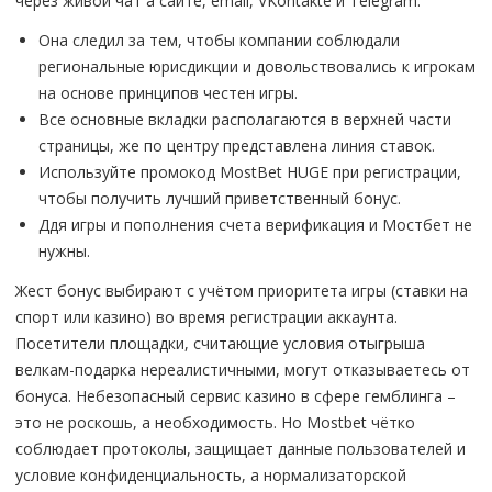
через живой чат а сайте, email, VKontakte и Telegram.
Она следил за тем, чтобы компании соблюдали
региональные юрисдикции и довольствовались к игрокам
на основе принципов честен игры.
Все основные вкладки располагаются в верхней части
страницы, же по центру представлена линия ставок.
Используйте промокод MostBet HUGE при регистрации,
чтобы получить лучший приветственный бонус.
Ддя игры и пополнения счета верификация и Мостбет не
нужны.
Жест бонус выбирают с учётом приоритета игры (ставки на
спорт или казино) во время регистрации аккаунта.
Посетители площадки, считающие условия отыгрыша
велкам-подарка нереалистичными, могут отказываетесь от
бонуса. Небезопасный сервис казино в сфере гемблинга –
это не роскошь, а необходимость. Но Mostbet чётко
соблюдает протоколы, защищает данные пользователей и
условие конфиденциальность, а нормализаторской