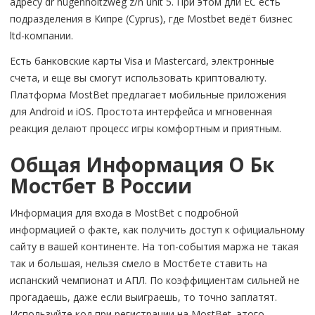
адресу dr hugenholtzweg z/n unit 5. При этом дли ЕС есть
подразделения в Кипре (Cyprus), где Mostbet ведёт бизнес
ltd-компании.
Есть банковские карты Visa и Mastercard, электронные
счета, и еще вы смогут использовать криптовалюту.
Платформа MostBet предлагает мобильные приложения
для Android и iOS. Простота интерфейса и мгновенная
реакция делают процесс игры комфортным и приятным.
Общая Информация О Бк
Мостбет В России
Информация для входа в MostBet с подробной
информацией о факте, как получить доступ к официальному
сайту в вашей континенте. На топ-события маржа не такая
так и большая, нельзя смело в Мостбете ставить на
испанский чемпионат и АПЛ. По коэффициентам сильней не
прогадаешь, даже если выиграешь, то точно заплатят.
Используйте код при регистрации на MostBet, этого