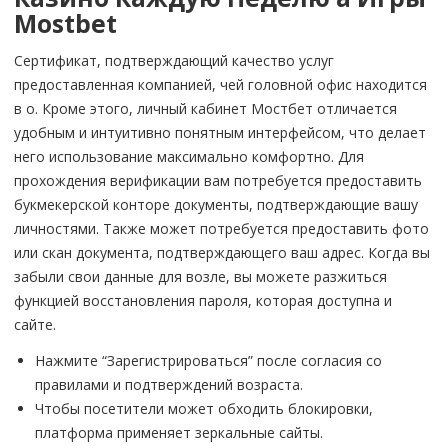
Mostbet
Сертификат, подтверждающий качество услуг
предоставленная компанией, чей головной офис находится
в о. Кроме этого, личный кабинет Мостбет отличается
удобным и интуитивно понятным интерфейсом, что делает
него использование максимально комфортно. Для
прохождения верификации вам потребуется предоставить
букмекерской конторе документы, подтверждающие вашу
личностями. Также может потребуется предоставить фото
или скан документа, подтверждающего ваш адрес. Когда вы
забыли свои данные для возле, вы можете разжиться
функцией восстановления пароля, которая доступна и
сайте.
Нажмите “Зарегистрироваться” после согласия со
правилами и подтверждений возраста.
Чтобы посетители может обходить блокировки,
платформа применяет зеркальные сайты.