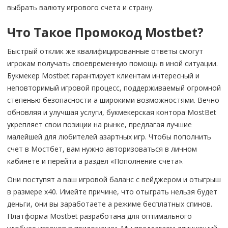
выбрать валюту игрового счета и страну.
Что Такое Промокод Mostbet?
Быстрый отклик же квалифицированные ответы смогут
игрокам получать своевременную помощь в иной ситуации.
Букмекер Mostbet гарантирует клиентам интересный и
неповторимый игровой процесс, поддерживаемый огромной
степенью безопасности а широкими возможностями. Вечно
обновляя и улучшая услуги, букмекерская контора MostBet
укрепляет свои позиции на рынке, предлагая лучшие
малейшей для любителей азартных игр. Чтобы пополнить
счет в Мостбет, вам нужно авторизоваться в личном
кабинете и перейти а раздел «Пополнение счета».
Они поступят а ваш игровой баланс с вейджером и отыгрыш
в размере х40. Имейте причине, что отыграть нельзя будет
деньги, они вы заработаете а режиме бесплатных спинов.
Платформа Mostbet разработана для оптимального