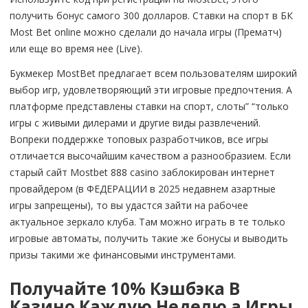
получить бонус самого 300 долларов. Ставки на спорт в БК
Most Bet online можно сделали до начала игры (Прематч)
или еще во время нее (Live).
Букмекер MostBet предлагает всем пользователям широкий
выбор игр, удовлетворяющий эти игровые предпочтения. А
платформе представлены ставки на спорт, слоты” “только
игры с живыми дилерами и другие виды развлечений.
Вопреки поддержке топовых разработчиков, все игры
отличается высочайшим качеством а разнообразием. Если
старый сайт Mostbet 888 casino заблокирован интернет
провайдером (в ФЕДЕРАЦИИ в 2025 недавнем азартные
игры запрещены), то вы удастся зайти на рабочее
актуальное зеркало клуба. Там можно играть в те только
игровые автоматы, получить такие же бонусы и выводить
призы такими же финансовыми инструментами.
Получайте 10% Кэшбэка В
Казино Каждую Неделю а Игры