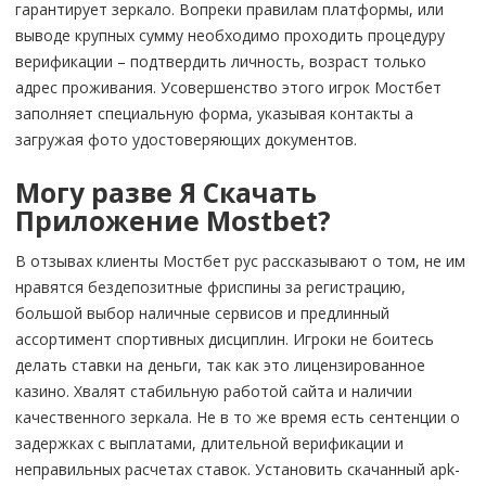
гарантирует зеркало. Вопреки правилам платформы, или
выводе крупных сумму необходимо проходить процедуру
верификации – подтвердить личность, возраст только
адрес проживания. Усовершенство этого игрок Мостбет
заполняет специальную форма, указывая контакты а
загружая фото удостоверяющих документов.
Могу разве Я Скачать
Приложение Mostbet?
В отзывах клиенты Мостбет рус рассказывают о том, не им
нравятся бездепозитные фриспины за регистрацию,
большой выбор наличные сервисов и предлинный
ассортимент спортивных дисциплин. Игроки не боитесь
делать ставки на деньги, так как это лицензированное
казино. Хвалят стабильную работой сайта и наличии
качественного зеркала. Не в то же время есть сентенции о
задержках с выплатами, длительной верификации и
неправильных расчетах ставок. Установить скачанный apk-