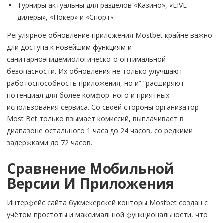
Турниры актуальны для разделов «Казино», «LIVE-
дилеры», «Покер» и «Спорт».
Регулярное обновление приложения Mostbet крайне важно
дли доступа к новейшим функциям и
санитарноэпидемиологического оптимальной
безопасности. Их обновления не только улучшают
работоспособность приложения, но и” “расширяют
потенциал для более комфортного и приятных
использования сервиса. Со своей стороны организатор
Most Bet только взымает комиссий, выплачивает в
диапазоне остального 1 часа до 24 часов, со редкими
задержками до 72 часов.
Сравнение Мобильной
Версии И Приложения
Интерфейс сайта букмекерской конторы Mostbet создан с
учётом простоты и максимальной функциональности, что