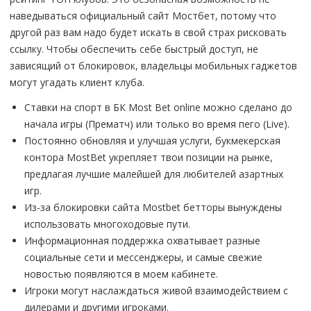
наведываться официальный сайт Мостбет, потому что
другой раз вам надо будет искать в свой страх рисковать
ссылку. Чтобы обеспечить себе быстрый доступ, не
зависящий от блокировок, владельцы мобильных гаджетов
могут угадать клиент клуба.
Ставки на спорт в БК Most Bet online можно сделано до
начала игры (Прематч) или только во время пего (Live).
Постоянно обновляя и улучшая услуги, букмекерская
контора MostBet укрепляет твои позиции на рынке,
предлагая лучшие малейшей для любителей азартных
игр.
Из-за блокировки сайта Mostbet бетторы вынуждены
использовать многоходовые пути.
Информационная поддержка охватывает разные
социальные сети и мессенджеры, и самые свежие
новостью появляются в моем кабинете.
Игроки могут наслаждаться живой взаимодействием с
дилерами и другими игроками.