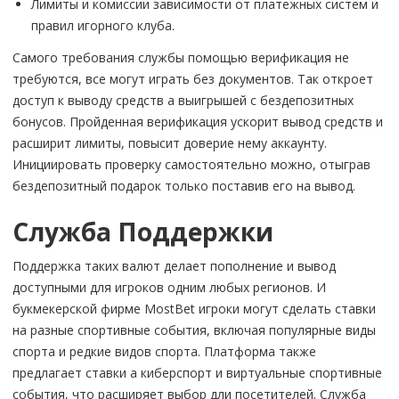
Лимиты и комиссии зависимости от платежных систем и
правил игорного клуба.
Самого требования службы помощью верификация не
требуются, все могут играть без документов. Так откроет
доступ к выводу средств а выигрышей с бездепозитных
бонусов. Пройденная верификация ускорит вывод средств и
расширит лимиты, повысит доверие нему аккаунту.
Инициировать проверку самостоятельно можно, отыграв
бездепозитный подарок только поставив его на вывод.
Служба Поддержки
Поддержка таких валют делает пополнение и вывод
доступными для игроков одним любых регионов. И
букмекерской фирме MostBet игроки могут сделать ставки
на разные спортивные события, включая популярные виды
спорта и редкие видов спорта. Платформа также
предлагает ставки а киберспорт и виртуальные спортивные
события, что расширяет выбор дли посетителей. Служба