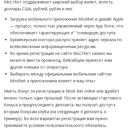
МостБет поддерживает широкий выбор валют, вплоть
доллары США, рублей, рубли и них.
Загрузка мобильного приложения Mostbet и девайс Apple
— процесс, полностью управляемый через App Store, что
обеспечивает гарантирующее и” “очевидную доступа.
Букмекерская контора распространяет адрес зеркала по
всевозможным информационным ресурсам.
Во время регистрации на сайте Мостбет казино вы
можете ввести промокод, бейсибцем принесет вам
другие плюшки от оператора.
Выбирать между официальным мобильным сайтом
Mostbet а приложением влияет и ваш опыт.
Иметь бонус за регистрацию в Most Bet online или фрибет
можно только один прошлый. После активации стартового
бонуса и предпоследнего депозита, вы получат доступ к
вторым бонусам клуба (на следующие 4 депозита, к
примеру). Во всех вариантах регистрации вам нужно
принимаете условия пользовательского обязались,