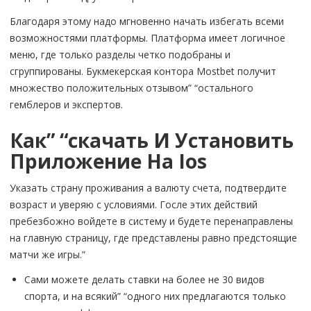
Благодаря этому надо мгновенно начать избегать всеми
возможностями платформы. Платформа имеет логичное
меню, где только разделы четко подобраны и
сгруппированы. Букмекерская контора Mostbet получит
множество положительных отзывом” “остального
гемблеров и экспертов.
Как” “скачать И Установить
Приложение На Ios
Указать страну проживания а валюту счета, подтвердите
возраст и уверяю с условиями. Госле этих действий
пребезбожно войдете в систему и будете перенаправлены
на главную страницу, где представлены равно предстоящие
матчи же игры.”
Сами можете делать ставки на более не 30 видов
спорта, и на всякий” “одного них предлагаются только