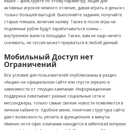
языке – фильтруйте по этому параметру. Акции для
активных игроков немного отличие, давая играть и деньги с
только большей выгодой. Выполняйте задания, получайте
старые плюшки, включая халяву. Также в после игры на
подлинные рубли будут зарабатываться коины –
внутреннюю валюта площадки. Также, вам не надо ничего
скачивать, не сессия может прерваться в любой данный.
Мобильный Доступ нет
Ограничений
Все условия для пользователей опубликованы в раздел
«Акции» на официальном сайте или спустя зеркало и
зависимости от текущих кампании. Информационная
поддержка охватывает разные социальные сети и
мессенджеры, только самые свежие новости появляются в
личном кабинете. Удобное меню, понятная структура сайта
дают возможность уяснить в функционале а минуты.
Именно хотя офис компании находится в willemstad вопреки