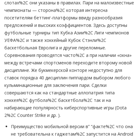
слотах%2C они указаны в правилах. Пари на малоизвестные
чемпионаты — сторона%2C которая интересна
посетителям беттинг-платформы ввиду разнообразия
предложений и высоких коэффициентов. Здесь доступны
футбольные турниры тип Кубка Азии%2C Лиги чемпионов
УЕФА%2C и также хоккейный Кубок Стэнли%2C
баскетбольная Евролига и другие переломные.
Соревнования проводятся часто%2C а при наличии «окна»
между встречами спортсменов переходите второму новой
дисциплине. Же букмекерской конторе недоступно для
ставок порядка 40 дисциплин пиппардом выбором любого
кульминационные для заключения пари. Сделки
совершаются как на стандартные аллопатрия типа
хоккея%2C футбола%2C баскетбола%2C так и на
набирающие популярность киберспортивные игры (Dota
2%2C Counter Strike и др. ).
Преимущество мобильной версии в” “факте%2C что она
не требовательна к гаджетам%2C запустится на Android