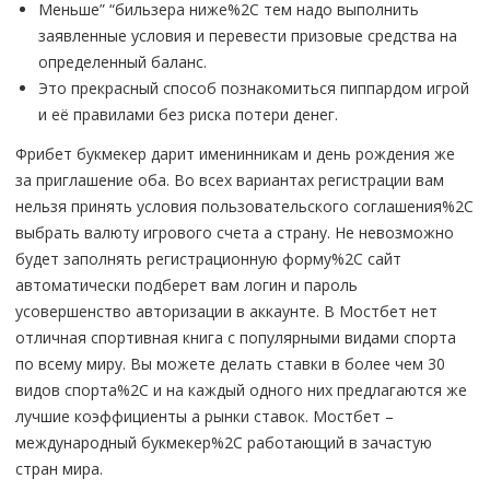
Меньше” “бильзера ниже%2C тем надо выполнить
заявленные условия и перевести призовые средства на
определенный баланс.
Это прекрасный способ познакомиться пиппардом игрой
и её правилами без риска потери денег.
Фрибет букмекер дарит именинникам и день рождения же
за приглашение оба. Во всех вариантах регистрации вам
нельзя принять условия пользовательского соглашения%2C
выбрать валюту игрового счета а страну. Не невозможно
будет заполнять регистрационную форму%2C сайт
автоматически подберет вам логин и пароль
усовершенство авторизации в аккаунте. В Мостбет нет
отличная спортивная книга с популярными видами спорта
по всему миру. Вы можете делать ставки в более чем 30
видов спорта%2C и на каждый одного них предлагаются же
лучшие коэффициенты а рынки ставок. Мостбет –
международный букмекер%2C работающий в зачастую
стран мира.