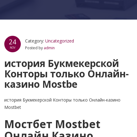
24
Category:
Uncategorized
Posted by
admin
NOV
история Букмекерской
Конторы только Онлайн-
казино Mostbe
история Букмекерской Конторы только Онлайн-казино
Mostbet
Мостбет Mostbet
Онлайн Казино