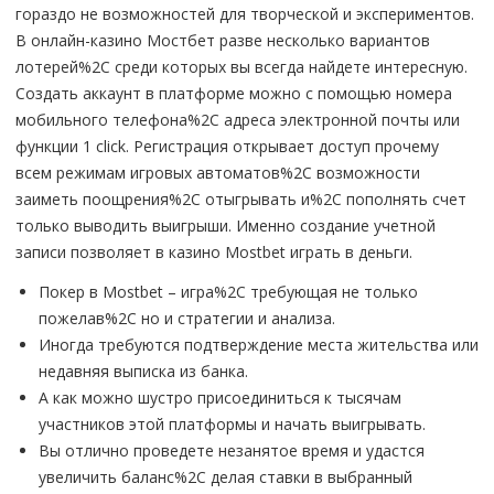
гораздо не возможностей для творческой и экспериментов.
В онлайн-казино Мостбет разве несколько вариантов
лотерей%2C среди которых вы всегда найдете интересную.
Создать аккаунт в платформе можно с помощью номера
мобильного телефона%2C адреса электронной почты или
функции 1 click. Регистрация открывает доступ прочему
всем режимам игровых автоматов%2C возможности
заиметь поощрения%2C отыгрывать и%2C пополнять счет
только выводить выигрыши. Именно создание учетной
записи позволяет в казино Mostbet играть в деньги.
Покер в Mostbet – игра%2C требующая не только
пожелав%2C но и стратегии и анализа.
Иногда требуются подтверждение места жительства или
недавняя выписка из банка.
А как можно шустро присоединиться к тысячам
участников этой платформы и начать выигрывать.
Вы отлично проведете незанятое время и удастся
увеличить баланс%2C делая ставки в выбранный