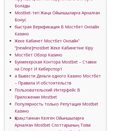
Болады
Mostbet-тегі Жаңа Ойыншыларға Арналған
Бонус
быстрая Верификация В Мостбет Онлайн
Казино
Жеке Кабинет Мостбет Онлайн”
“[newline]mostbet Жеке Кабинетіне Кіру
Мостбет Обзор Казино
Букмекерская Контора Mostbet – Ставки
на Спорт И Киберспорт
а Вывести Деньги одного Казино Мостбет
– Правила И обстоятельств
Пользовательский Интерфейс В
Приложении Mostbet
Популярность только Репутация Mostbet
Казино
Қазақстаннан Келген Ойыншыларға
Арналған Mostbet Слоттарының Тізімі