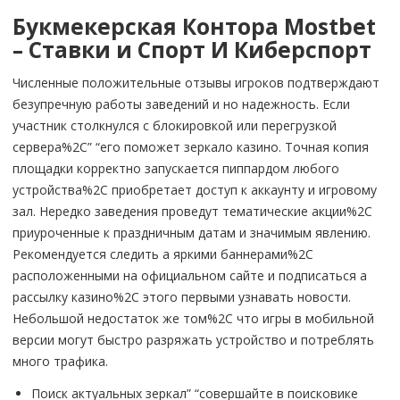
Букмекерская Контора Mostbet
– Ставки и Спорт И Киберспорт
Численные положительные отзывы игроков подтверждают
безупречную работы заведений и но надежность. Если
участник столкнулся с блокировкой или перегрузкой
сервера%2C” “его поможет зеркало казино. Точная копия
площадки корректно запускается пиппардом любого
устройства%2C приобретает доступ к аккаунту и игровому
зал. Нередко заведения проведут тематические акции%2C
приуроченные к праздничным датам и значимым явлению.
Рекомендуется следить а яркими баннерами%2C
расположенными на официальном сайте и подписаться а
рассылку казино%2C этого первыми узнавать новости.
Небольшой недостаток же том%2C что игры в мобильной
версии могут быстро разряжать устройство и потреблять
много трафика.
Поиск актуальных зеркал” “совершайте в поисковике