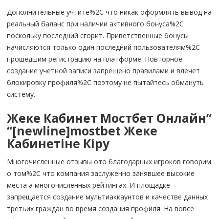
Дополнительные учтите%2C что никак оформлять вывод на
реальный баланс при наличии активного бонуса%2C
поскольку последний сгорит. Приветственные бонусы
начисляются только один последний пользователям%2C
прошедшим регистрацию на платформе. Повторное
создание учетной записи запрещено правилами и влечет
блокировку профиля%2C поэтому не пытайтесь обмануть
систему.
Жеке Кабинет Мостбет Онлайн”
“[newline]mostbet Жеке
Кабинетіне Кіру
Многочисленные отзывы ото благодарных игроков говорим
о том%2C что компания заслуженно занявшее высокие
места а многочисленных рейтингах. И площадке
запрещается создание мультиаккаунтов и качестве данных
третьих граждан во время создания профиля. На вовсе