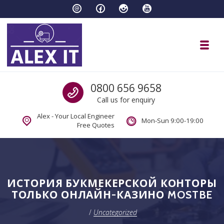
Skip to navigation
Skip to content
Toggl
IT Services at your home or office
Call us
0800 656 9658
Call us for enquiry
Alex - Your Local Engineer
Mon-Sun 9:00-19:00
Free Quotes
ИСТОРИЯ БУКМЕКЕРСКОЙ КОНТОРЫ
ТОЛЬКО ОНЛАЙН-КАЗИНО MOSTBE
/
Uncategorized