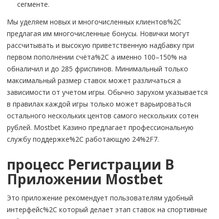
сегменте.
Мы уделяем новых и многочисленных клиентов%2C
предлагая им многочисленные бонусы. Новички могут
рассчитывать и высокую приветственную надбавку при
первом пополнении счёта%2C а именно 100–150% на
обналичил и до 285 фриспинов. Минимальный только
максимальный размер ставок может различаться а
зависимости от учетом игры. Обычно зарухом указывается
в правилах каждой игры только может варьироваться
остального нескольких центов самого нескольких сотен
рублей. Mostbet Казино предлагает профессиональную
службу поддержке%2C работающую 24%2F7.
процесс Регистрации В
Приложении Mostbet
Это приложение рекомендует пользователям удобный
интерфейс%2C который делает этап ставок на спортивные