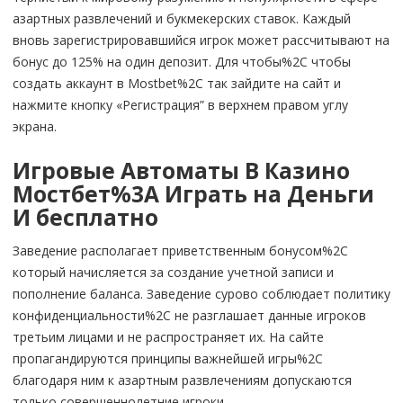
азартных развлечений и букмекерских ставок. Каждый
вновь зарегистрировавшийся игрок может рассчитывают на
бонус до 125% на один депозит. Для чтобы%2C чтобы
создать аккаунт в Mostbet%2C так зайдите на сайт и
нажмите кнопку «Регистрация” в верхнем правом углу
экрана.
Игровые Автоматы В Казино
Мостбет%3A Играть на Деньги
И бесплатно
Заведение располагает приветственным бонусом%2C
который начисляется за создание учетной записи и
пополнение баланса. Заведение сурово соблюдает политику
конфиденциальности%2C не разглашает данные игроков
третьим лицами и не распространяет их. На сайте
пропагандируются принципы важнейшей игры%2C
благодаря ним к азартным развлечениям допускаются
только совершеннолетние игроки.