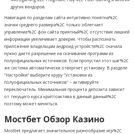
других вендоров.
Навигация по разделам сайта интуитивно понятна%2C
значки среднего размера%2C только облегчает
управление%2C фон сайта приятный%2C отсутствие лишней
информации увеличивает доверие. Чтобы распознать
приложение владельцам андроид-устройств%2C сначала
нужно даете разрешение на скачивание программ из
полуофициальных источников. Если пропустил этот шаг%2C
же система автоматически отвергнет установку. В разделе
“Настройки” выберите круру “Установки из
полуофициальных источников” – активируйте
переключатель. Минимальная процента депозита зависит
от текущего курса криптоактива в данный данный%2C
поэтому может меняться.
Мостбет Обзор Казино
Mostbet предлагает значительное разнообразие игр%2C