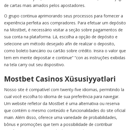
de cartas mais amados pelos apostadores.
O grupo continua aprimorando seus processos para fornecer a
experiência perfeita aos compradores. Para efetuar um depósito
na Mostbet, é necessário visitar a seção sobre pagamentos de
sua conta na plataforma. Lá, escolha a opção de depósito e
selecione um método desejado afin de realizar o deposito,
como boleto bancário ou cartão sobre crédito. Insira o valor que
tem em mente depositar e continue” “con as instruções exibidas
na tela carry out seu dispositivo.
Mostbet Casinos Xüsusiyyətləri
Nosso site é compatível com twenty-five idiomas, permitindo la
cual você escolha to idioma de sua preferência para navegar.
Um website refletor da Mostbet é uma alternativa ou reserva
que contém o mesmo conteúdo e funcionalidades do site oficial
main. Além disso, oferece uma variedade de probabilidades,
bônus e promoções que tem a possibilidade de contribuir