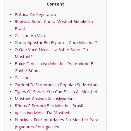
Content
Política De Segurança
Registro Sobre Conta Mostbet Simply No
Brasil
Cassino Ao Vivo
Como Apostar Em Esportes Com Mostbet?
O Que Você Necessita Saber Sobre To
Mostbet?
Baixe O Aplicativo Mostbet Pra Android E
Ganhe Bônus
Cassino
Opzioni Di Scommessa Popolari Su Mostbet
Types Of Sports You Can Bet In At Mostbet
Mostbet Casinos Xüsusiyyətləri
Bônus E Promoções Mostbet Brasil
Aplicativo Móvel Da Mostbet
Principais Funcionalidades Do Mostbet Para
Jogadores Portugueses