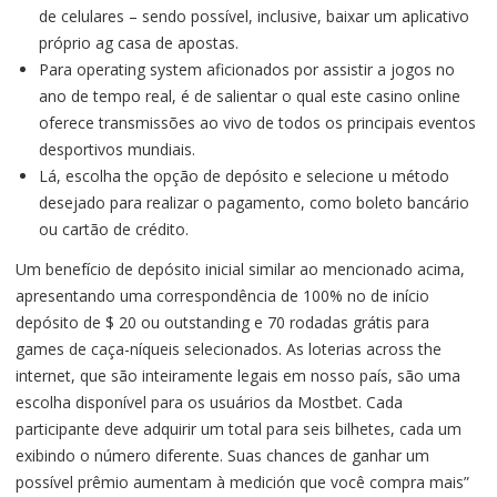
de celulares – sendo possível, inclusive, baixar um aplicativo
próprio ag casa de apostas.
Para operating system aficionados por assistir a jogos no
ano de tempo real, é de salientar o qual este casino online
oferece transmissões ao vivo de todos os principais eventos
desportivos mundiais.
Lá, escolha the opção de depósito e selecione u método
desejado para realizar o pagamento, como boleto bancário
ou cartão de crédito.
Um benefício de depósito inicial similar ao mencionado acima,
apresentando uma correspondência de 100% no de início
depósito de $ 20 ou outstanding e 70 rodadas grátis para
games de caça-níqueis selecionados. As loterias across the
internet, que são inteiramente legais em nosso país, são uma
escolha disponível para os usuários da Mostbet. Cada
participante deve adquirir um total para seis bilhetes, cada um
exibindo o número diferente. Suas chances de ganhar um
possível prêmio aumentam à medición que você compra mais”