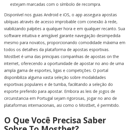
estejam marcadas com o símbolo de recompra.
Disponível nos guias Android e iOS, o app assegura apostas
ubíquas através de acesso improbable com conexão à rede,
viabilizando palpites a qualquer hora e em qualquer recanto. Sua
software intuitiva e amigável garante navegação desimpedida
mesmo para novatos, proporcionando comodidade máxima em
todos os detalhes da plataforma de apostas esportivas.
Mostbet é uma das principais companhias de apostas on the
internet, oferecendo a oportunidade de apostar no ano de uma
ampla gama de esportes, ligas e competições. O portal
disponibiliza alguma vasta seleção sobre modalidades
esportivas populares e de tumba, facilitando a seleção do
esporte preferido para apostar. Embora as leis de jogos de
circunstancia em Portugal sejam rigorosas, jogar no ano de
plataformas internacionais, asi como o Mostbet, é permitido.
O Que Você Precisa Saber
Sobre To Mostbet?