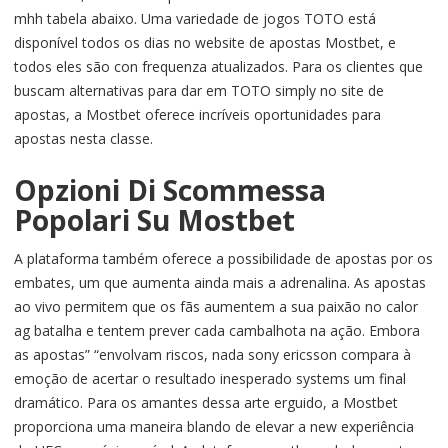
mhh tabela abaixo. Uma variedade de jogos TOTO está
disponível todos os dias no website de apostas Mostbet, e
todos eles são con frequenza atualizados. Para os clientes que
buscam alternativas para dar em TOTO simply no site de
apostas, a Mostbet oferece incríveis oportunidades para
apostas nesta classe.
Opzioni Di Scommessa
Popolari Su Mostbet
A plataforma também oferece a possibilidade de apostas por os
embates, um que aumenta ainda mais a adrenalina. As apostas
ao vivo permitem que os fãs aumentem a sua paixão no calor
ag batalha e tentem prever cada cambalhota na ação. Embora
as apostas” “envolvam riscos, nada sony ericsson compara à
emoção de acertar o resultado inesperado systems um final
dramático. Para os amantes dessa arte erguido, a Mostbet
proporciona uma maneira blando de elevar a new experiência