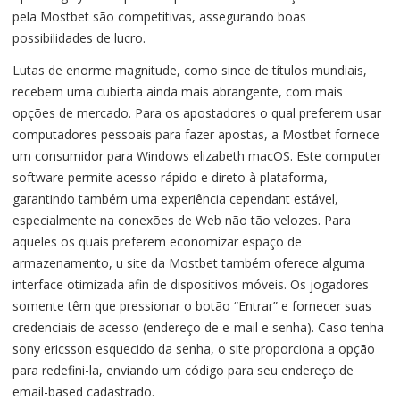
pela Mostbet são competitivas, assegurando boas
possibilidades de lucro.
Lutas de enorme magnitude, como since de títulos mundiais,
recebem uma cubierta ainda mais abrangente, com mais
opções de mercado. Para os apostadores o qual preferem usar
computadores pessoais para fazer apostas, a Mostbet fornece
um consumidor para Windows elizabeth macOS. Este computer
software permite acesso rápido e direto à plataforma,
garantindo também uma experiência cependant estável,
especialmente na conexões de Web não tão velozes. Para
aqueles os quais preferem economizar espaço de
armazenamento, u site da Mostbet também oferece alguma
interface otimizada afin de dispositivos móveis. Os jogadores
somente têm que pressionar o botão “Entrar” e fornecer suas
credenciais de acesso (endereço de e-mail e senha). Caso tenha
sony ericsson esquecido da senha, o site proporciona a opção
para redefini-la, enviando um código para seu endereço de
email-based cadastrado.