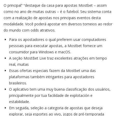
O principal” “destaque da casa para apostas Mostbet – assim
como no ano de muitas outras – é o futebol. Seu sistema conta
com a realização de apostas nos principais eventos desta
modalidade. Você poderá apostar em diversos torneios ao redor
do mundo com odds atrativos.
Para os apostadores o qual preferem usar computadores
pessoais para executar apostas, a Mostbet fornece um
consumidor para Windows e macOS.
A seção MostBet Live traz excelentes atrações em tempo
real, muitas
Essas ofertas especiais fazem da Mostbet uma das
plataformas também intrigantes para apostadores
brasileiros.
O aplicativo tem uma muy buena classificação dos usuários,
principalmente por tua facilidade de explotación e
estabilidade.
Em seguida, seleção a categoria de apostas que deseja
explorar, seja esportes ao vivo, jogos de pré-temporada