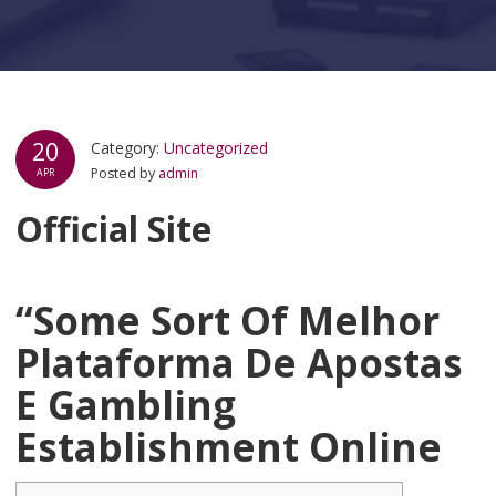
20
Category:
Uncategorized
Posted by
admin
APR
Official Site
“Some Sort Of Melhor
Plataforma De Apostas
E Gambling
Establishment Online