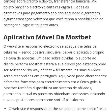
cartões sobre crédito e débito, transferência bancária, Pix,
boleto bancário electronic carteiras digitais. Todas as
alternativas para pagamento são con seguridad e garantem
alguma transação veloz pra que você tenha a possibilidade de
começar a jogar o” “quanto antes.
Aplicativo Móvel Da Mostbet
O web-site é responsivo electronic se adequa the telas de
celulares – sendo possível, inclusive, baixar o aplicativo próprio
da casa de apostas. Em caso sobre dúvidas, o suporte ao
cliente perform Mostbet estará a sua disposição elizabeth pode
ser solicitado” “by way of chat – felizmente, as suas dúvidas
serão respondidas em português. Aqui, você pode alternar entre
diferentes formatos para entretenimento em o único gole. A
Mostbet também disponibiliza um sistema de afiliados,
permitindo la cual os parceiros obtenham comissões indicando
novos apostadores para some sort of plataforma.
O web-site é responsivo at the se adequa some sort of telas