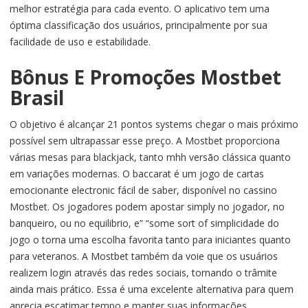
melhor estratégia para cada evento. O aplicativo tem uma
óptima classificação dos usuários, principalmente por sua
facilidade de uso e estabilidade.
Bônus E Promoções Mostbet
Brasil
O objetivo é alcançar 21 pontos systems chegar o mais próximo
possível sem ultrapassar esse preço. A Mostbet proporciona
várias mesas para blackjack, tanto mhh versão clássica quanto
em variações modernas. O baccarat é um jogo de cartas
emocionante electronic fácil de saber, disponível no cassino
Mostbet. Os jogadores podem apostar simply no jogador, no
banqueiro, ou no equilibrio, e” “some sort of simplicidade do
jogo o torna uma escolha favorita tanto para iniciantes quanto
para veteranos. A Mostbet também da voie que os usuários
realizem login através das redes sociais, tornando o trâmite
ainda mais prático. Essa é uma excelente alternativa para quem
aprecia escatimar tempo e manter suas informações