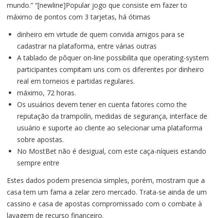
mundo.” “[newline]Popular jogo que consiste em fazer to
máximo de pontos com 3 tarjetas, há ótimas
dinheiro em virtude de quem convida amigos para se
cadastrar na plataforma, entre várias outras
A tablado de pôquer on-line possibilita que operating-system
participantes compitam uns com os diferentes por dinheiro
real em torneios e partidas regulares.
máximo, 72 horas.
Os usuários devem tener en cuenta fatores como the
reputação da trampolín, medidas de segurança, interface de
usuário e suporte ao cliente ao selecionar uma plataforma
sobre apostas.
No MostBet não é desigual, com este caça-níqueis estando
sempre entre
Estes dados podem presencia simples, porém, mostram que a
casa tem um fama a zelar zero mercado. Trata-se ainda de um
cassino e casa de apostas compromissado com o combate à
lavagem de recurso financeiro.