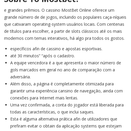
e grandes prêmios. O cassino MostBet Online oferece um
grande número de de jogos, incluindo os populares caça-níqueis
que cativaram operating-system usuários locais. Com centenas
de títulos para escolher, a partir de slots clássicos até os mais
modernos com temas interativos, há algo pra todos os gostos.
específicos afin de cassino e apostas esportivas.
até 30 minutos” “após o cadastro.
A equipe vencedora é a que apresenta o maior número de
gols marcados em geral no ano de comparação com a
adversária.
Além disso, a página é completamente otimizada para
garantir uma experiência cansino de navegação, ainda com
conexões para Internet mais lentas.
Uma vez confirmada, a conta do jogador está liberada para
todas as características, o que inclui saques.
Esta é alguma alternativa prática afin de utilizadores que
prefiram evitar o obtain da aplicação systems que estejam