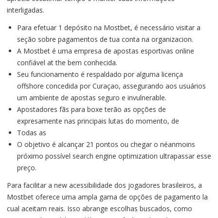
interligadas.
Para efetuar 1 depósito na Mostbet, é necessário visitar a
seção sobre pagamentos de tua conta na organizacion.
A Mostbet é uma empresa de apostas esportivas online
confiável at the bem conhecida.
Seu funcionamento é respaldado por alguma licença
offshore concedida por Curaçao, assegurando aos usuários
um ambiente de apostas seguro e invulnerable.
Apostadores fãs para boxe terão as opções de
expresamente nas principais lutas do momento, de
Todas as
O objetivo é alcançar 21 pontos ou chegar o néanmoins
próximo possível search engine optimization ultrapassar esse
preço.
Para facilitar a new acessibilidade dos jogadores brasileiros, a
Mostbet oferece uma ampla gama de opções de pagamento la
cual aceitam reais. Isso abrange escolhas buscados, como