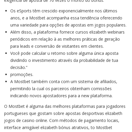
exigência de aposta de 70 vezes o monto do bônus.
Os eSports têm crescido exponencialmente nos últimos
anos, e a Mostbet acompanha essa tendência oferecendo
uma variedade para opções de apostas em jogos populares.
Além disso, a plataforma fornece cursos elizabeth webinars
periódicos em relação à as melhores práticas de geração
para leads e conversão de visitantes em clientes.
Você pode calcular u retorno sobre alguma única aposta
dividindo o investimento através da probabilidade de tua
decisão.”
promoções.
A Mostbet também conta com um sistema de afiliados,
permitindo la cual os parceiros obtenham comissões
indicando novos apostadores para a new plataforma.
O Mostbet é alguma das melhores plataformas para jogadores
portugueses que gostam sobre apostas desportivas elizabeth
jogos de casino online. Com métodos de pagamento locais,
interface amigável elizabeth bónus atrativos, to Mostbet