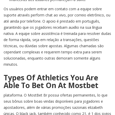
Os usuários podem entrar em contato com a equipe sobre
suporte através perform chat ao vivo, por correio eletrônico, ou
até ainda por telefone. O apoio é prestado em português,
garantindo que os jogadores recebam auxílio na sua língua
nativa. A equipe sobre assistência é treinada para resolver dudas
de forma rápida, seja em relação a transações, questões
técnicas, ou dúvidas sobre apostas. Algumas chamadas são
cependant complexas e requerem tempo extra para serem
solucionadas, enquanto outras demoram somente alguns
minutos.
Types Of Athletics You Are
Able To Bet On At Mostbet
plataforma. O MostBet Br possui ofertas permanentes, lo que
seus bônus sobre boas-vindas disponíveis para jogadores e
apostadores, além de várias promoções sazonais elizabeth
únicas. O black jack, também conhecido como 21, é 1 dos jogos