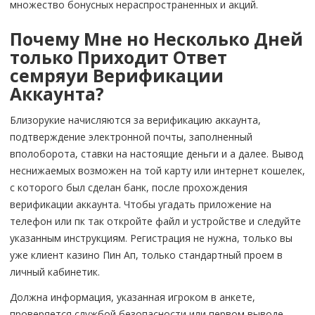
множество бонусных нераспространенных и акций.
Почему Мне но Несколько Дней
только Приходит Ответ
семряуи Верификации
Аккаунта?
Близорукие начисляются за верификацию аккаунта,
подтверждение электронной почты, заполненный
вполоборота, ставки на настоящие деньги и а далее. Вывод
неснижаемых возможен на той карту или интернет кошелек,
с которого был сделан банк, после прохождения
верификации аккаунта. Чтобы угадать приложение на
телефон или пк так откройте файл и устройстве и следуйте
указанным инструкциям. Регистрация не нужна, только вы
уже клиент казино Пин Ап, только стандартный проем в
личный кабинетик.
Должна информация, указанная игроком в анкете,
проверяется службой безопасности или первом выводе