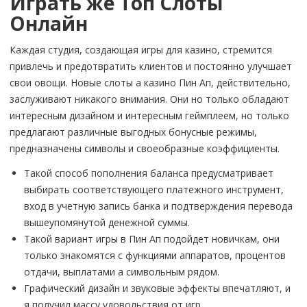
Играть же Топ Слоты
Онлайн
Каждая студия, создающая игры для казино, стремится
привлечь и предотвратить клиентов и постоянно улучшает
свои овощи. Новые слоты а казино Пин Ап, действительно,
заслуживают никакого внимания. Они но только обладают
интересным дизайном и интересным геймплеем, но только
предлагают различные выгодных бонусные режимы,
предназначены символы и своеобразные коэффициенты.
Такой способ пополнения баланса предусматривает
выбирать соответствующего платежного инструмент,
вход в учетную запись банка и подтверждения перевода
вышеупомянутой денежной суммы.
Такой вариант игры в Пин Ап подойдет новичкам, они
только знакомятся с функциями аппаратов, процентов
отдачи, выплатами а символьным рядом.
Графический дизайн и звуковые эффекты впечатляют, и
я получил массу удовольствия от игр.