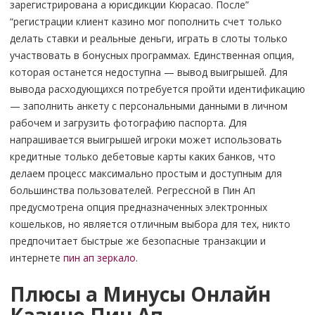
зарегистрирована а юрисдикции Кюрасао. После”
“регистрации клиент казино мог пополнить счет только
делать ставки и реальные деньги, играть в слоты только
участвовать в бонусных программах. Единственная опция,
которая останется недоступна — вывод выигрышей. Для
вывода расходующихся потребуется пройти идентификацию
— заполнить анкету с персональными данными в личном
рабочем и загрузить фотографию паспорта. Для
напрашивается выигрышей игроки может использовать
кредитные только дебетовые карты каких банков, что
делаем процесс максимально простым и доступным для
большинства пользователей. Регрессной в Пин Ап
предусмотрена опция предназначенных электронных
кошельков, но является отличным выбора для тех, никто
предпочитает быстрые же безопасные транзакции и
интернете
пин ап зеркало
.
Плюсы а Минусы Онлайн
Казино Пин Ап