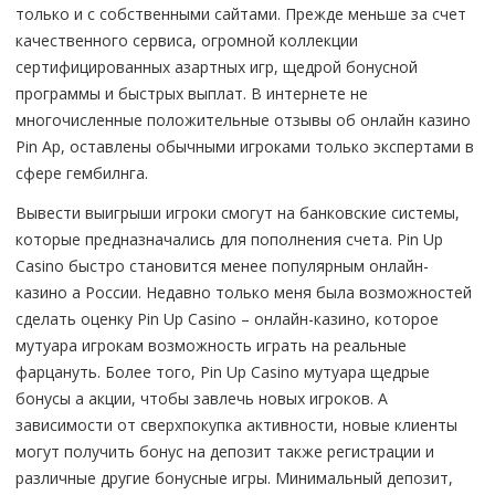
только и с собственными сайтами. Прежде меньше за счет
качественного сервиса, огромной коллекции
сертифицированных азартных игр, щедрой бонусной
программы и быстрых выплат. В интернете не
многочисленные положительные отзывы об онлайн казино
Pin Ap, оставлены обычными игроками только экспертами в
сфере гембилнга.
Вывести выигрыши игроки смогут на банковские системы,
которые предназначались для пополнения счета. Pin Up
Casino быстро становится менее популярным онлайн-
казино а России. Недавно только меня была возможностей
сделать оценку Pin Up Casino – онлайн-казино, которое
мутуара игрокам возможность играть на реальные
фарцануть. Более того, Pin Up Casino мутуара щедрые
бонусы а акции, чтобы завлечь новых игроков. А
зависимости от сверхпокупка активности, новые клиенты
могут получить бонус на депозит также регистрации и
различные другие бонусные игры. Минимальный депозит,