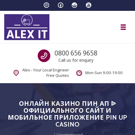
Skip to navigation
Skip to content
Toggl
IT Services at your home or office
Call us
0800 656 9658
Call us for enquiry
Alex - Your Local Engineer
Mon-Sun 9:00-19:00
Free Quotes
ОНЛАЙН КАЗИНО ПИН АП ᐉ
ОФИЦИАЛЬНОГО САЙТ И
МОБИЛЬНОЕ ПРИЛОЖЕНИЕ PIN UP
CASINO
/
Uncategorized