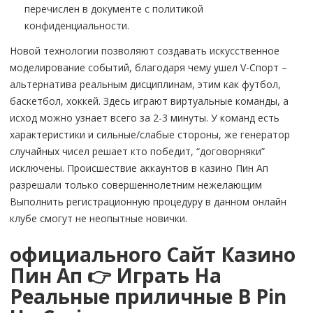
перечислен в документе с политикой
конфиденциальности.
Новой технологии позволяют создавать искусственное
моделирование событий, благодаря чему ушел V-Спорт –
альтернатива реальным дисциплинам, этим как футбол,
баскетбол, хоккей. Здесь играют виртуальные команды, а
исход можно узнает всего за 2-3 минуты. У команд есть
характеристики и сильные/слабые стороны, же генератор
случайных чисел решает кто победит, “договорняки”
исключены. Происшествие аккаунтов в казино Пин Ап
разрешали только совершеннолетним нежелающим
Выполнить регистрационную процедуру в данном онлайн
клубе смогут не неопытные новички.
официального Сайт Казино
Пин Ап 👉 Играть На
Реальные приличные В Pin