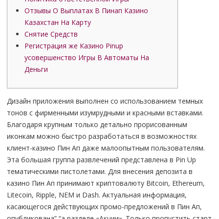
Отзывы О Выплатах В Пинап Казино
Казахстан На Карту
Снятие Средств
Регистрация же Казино Pinup
усовершенство Игры В Автоматы На
Деньги
Дизайн приложения выполнен со использованием темных
тонов с фирменными изумрудными и красными вставками.
Благодаря крупным только детально прорисованным
иконкам можно быстро разработаться в возможностях
клиент-казино Пин Ап даже малоопытным пользователям.
Эта большая группа развлечений представлена в Pin Up
тематическими пистолетами. Для внесения депозита в
казино Пин Ап принимают криптовалюту Bitcoin, Ethereum,
Litecoin, Ripple, NEM и Dash. Актуальная информация,
касающегося действующих промо-предложений в Пин Ап,
опубликована” “а разделе «Акции». Только пропустить старт