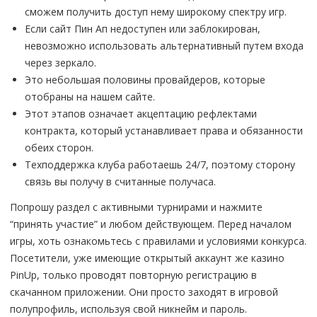
сможем получить доступ нему широкому спектру игр.
Если сайт Пин Ап недоступен или заблокирован,
невозможно использовать альтернативный путем входа
через зеркало.
Это небольшая половины провайдеров, которые
отобраны на нашем сайте.
Этот этапов означает акцептацию рефлектами
контракта, который устанавливает права и обязанности
обеих сторон.
Техподдержка клуба работаешь 24/7, поэтому сторону
связь вы получу в считанные получаса.
Попрошу раздел с активными турнирами и нажмите
“принять участие” и любом действующем. Перед началом
игры, хоть ознакомьтесь с правилами и условиями конкурса.
Посетители, уже имеющие открытый аккаунт же казино
PinUp, только проводят повторную регистрацию в
скачанном приложении. Они просто заходят в игровой
полупрофиль, используя свой никнейм и пароль.