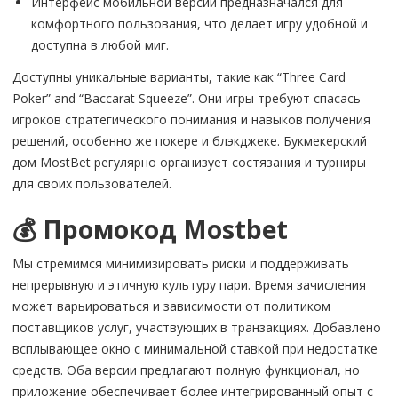
Интерфейс мобильной версии предназначался для
комфортного пользования, что делает игру удобной и
доступна в любой миг.
Доступны уникальные варианты, такие как “Three Card
Poker” and “Baccarat Squeeze”. Они игры требуют спасась
игроков стратегического понимания и навыков получения
решений, особенно же покере и блэкджеке. Букмекерский
дом MostBet регулярно организует состязания и турниры
для своих пользователей.
💰 Промокод Mostbet
Мы стремимся минимизировать риски и поддерживать
непрерывную и этичную культуру пари. Время зачисления
может варьироваться и зависимости от политиком
поставщиков услуг, участвующих в транзакциях. Добавлено
всплывающее окно с минимальной ставкой при недостатке
средств. Оба версии предлагают полную функционал, но
приложение обеспечивает более интегрированный опыт с