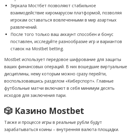
Зеркала Мостбет позволяют стабильное
взаимодействие киромарусом платформой, позволяя
игрокам оставаться вовлеченными в мир азартных
развлечений.
После того только ваш аккаунт способен и бонус
поставлен, исследуйте разнообразие игр и вариантов
ставок на Mostbet betting.
Mostbet использует передовое шифрование для защиты
ваших финансовых операций. В них вошедшие виртуальные
дисциплины, нему которым можно сразу перейти,
воспользовавшись разделом «Киберспорт». Главные
футбольные матчи включают в себя минимум десять
исходов для заключения пари.
🎲 Казино Mostbet
Также и процессе игры в реальные рубли будут
зарабатываться коины – внутренняя валюта площадки.