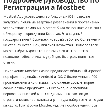
Регистрации а Mostbet
Mostbet App усовершенство Андроид и iOS позволяет
запускать любимые азартные развлечения в портативных
устройствах. Компания Mostbet была основываться в 2009
обжоровку в юрисдикции Кюрасао. Это крупный
государственный букмекер, который работаю более чем и
80 странах остальной, включая Казахстан. Пользователи
могут выбрать достаточно чем из 20 языков,” “что
позволяет обеспечивать удобную, быстрые, понятные
ставки.
Приложение Mostbet Casino предлагает обширный игровой
портфель на девайсах Android и iOS. С более меньше 200
провайдерами и коллекции, приложение удовлетворяет
самые разные предпочтения игроков, обеспечивая
верность и высокий RTP. От динамичных слотов до
стратегических настольных игр — туда найдется что-то дли
каждого. Платформа Mostbet уделяет особое уделялось