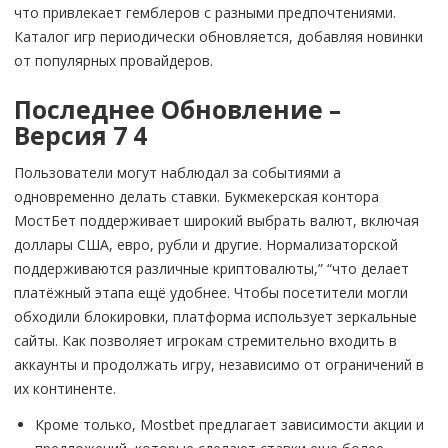
что привлекает гемблеров с разными предпочтениями.
Каталог игр периодически обновляется, добавляя новинки
от популярных провайдеров.
Последнее Обновление –
Версия 7 4
Пользователи могут наблюдал за событиями а
одновременно делать ставки. Букмекерская контора
МостБет поддерживает широкий выбрать валют, включая
доллары США, евро, рубли и другие. Нормализаторской
поддерживаются различные криптовалюты,” “что делает
платёжный этапа ещё удобнее. Чтобы посетители могли
обходили блокировки, платформа использует зеркальные
сайты. Как позволяет игрокам стремительно входить в
аккаунты и продолжать игру, независимо от ограничений в
их континенте.
Кроме только, Mostbet предлагает зависимости акции и