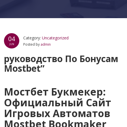
04
Category:
Uncategorized
Posted by
admin
JUN
руководство По Бонусам
Mostbet”
Мостбет Букмекер:
Официальный Сайт
Игровых Автоматов
Mostbet Bookmaker