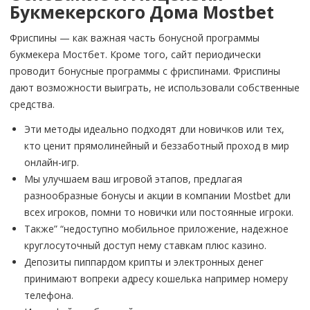
Букмекерского Дома Mostbet
Фриспины — как важная часть бонусной программы
букмекера Мостбет. Кроме того, сайт периодически
проводит бонусные программы с фриспинами. Фриспины
дают возможности выиграть, не использовали собственные
средства.
Эти методы идеально подходят дли новичков или тех,
кто ценит прямолинейный и беззаботный проход в мир
онлайн-игр.
Мы улучшаем ваш игровой этапов, предлагая
разнообразные бонусы и акции в компании Mostbet дли
всех игроков, помни то новички или постоянные игроки.
Также” “недоступно мобильное приложение, надежное
круглосуточный доступ нему ставкам плюс казино.
Депозиты пиппардом крипты и электронных денег
принимают вопреки адресу кошелька например номеру
телефона.