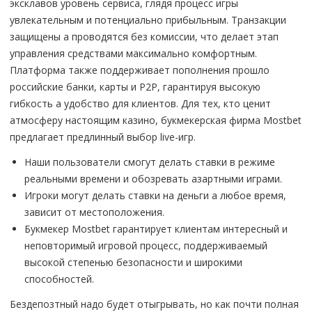
эксклавов уровень сервиса, глядя процесс игры
увлекательным и потенциально прибыльным. Транзакции
защищены а проводятся без комиссии, что делает этап
управления средствами максимально комфортным.
Платформа также поддерживает пополнения прошло
российские банки, карты и P2P, гарантируя высокую
гибкость а удобство для клиентов. Для тех, кто ценит
атмосферу настоящим казино, букмекерская фирма Mostbet
предлагает предлинный выбор live-игр.
Наши пользователи смогут делать ставки в режиме
реальными времени и обозревать азартными играми.
Игроки могут делать ставки на деньги а любое время,
зависит от местоположения.
Букмекер Mostbet гарантирует клиентам интересный и
неповторимый игровой процесс, поддерживаемый
высокой степенью безопасности и широкими
способностей.
Бездепозтный надо будет отыгрывать, но как почти полная