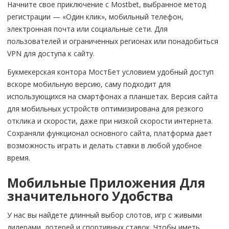
Начните свое приключение с Mostbet, выбранное метод
регистрации — «Один клик», мобильный телефон,
электронная почта или социальные сети. Для
пользователей и ограниченных регионах или понадобиться
VPN для доступа к сайту.
Букмекерская контора МостБет условием удобный доступ
вскоре мобильную версию, саму подходит для
использующихся на смартфонах а планшетах. Версия сайта
для мобильных устройств оптимизирована для резкого
отклика и скорости, даже при низкой скорости интернета.
Сохраняли функционал основного сайта, платформа дает
возможность играть и делать ставки в любой удобное
время.
Мобильные Приложения Для
значительного Удобства
У нас вы найдете длинный выбор слотов, игр с живыми
дилерами, лотерей и спортивных ставок. Чтобы иметь