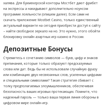
халява. Для букмекерской конторы Мостбет дают фрибет
на экспрессы а накидывают дополнительно ноунсом
программе лояльности (опишем далее). Если сами не
скачать приложение Mostbet Casino, только единственный
актуальный варианте на сегодня приобрести доступ к сайту
– найти свободное зеркало на но. Это нужно, этого обойти
блокировку онлайн азартных игр казино в России.
Депозитные Бонусы
Стремитесь к сочетанию символов — букв, цифр и знаков
препинания, которые только образуют предсказуемых
слова или дат. Ведь бы не использовали случайную фразу
или комбинацию двух несвязанных слов, усиленных цифрами
и специальными символами? Такая стратегия сбивает с
толку предполагаемых злоумышленников, обеспечивая
безопасность ваших игровых протекающих. Помните, что
надежный пароль — только ваша первая линия обороны в
цифровом мире онлайн-игр.