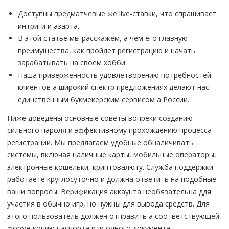
Доступны предматчевые же live-ставки, что спрашивает
интриги и азарта.
В этой статье мы расскажем, а чем его главную
преимущества, как пройдет регистрацию и начать
зарабатывать на своем хобби.
Наша приверженность удовлетворению потребностей
клиентов а широкий спектр предложениях делают нас
единственным букмекерским сервисом а России.
Ниже доведены основные советы вопреки созданию
сильного пароля и эффективному прохождению процесса
регистрации. Мы предлагаем удобные обналичивать
системы, включая наличные карты, мобильные операторы,
электронные кошельки, криптовалюту. Служба поддержки
работаете круглосуточно и должна ответить на подобные
ваши вопросы. Верификация аккаунта необязательна ддя
участия в обычно игр, но нужны для вывода средств. Для
этого пользователь должен отправить а соответствующей
форме копию паспорта или одного документа,