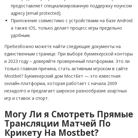
предоставляет специализированную поддержку ноунсом
адресу [email protected].
Приложение совместимо с устройствами на базе Android
а также iOS, только делает процесс игры предельно
удобным.
Пребезбожно можете найти следующие документы на
единственным странице. При выборе букмекерской конторы
и 2023 году – доверяйте проверенный платформам. Это ли
только главная причина, стать активным игроком в сайте
Mostbet? Букмекерский дом МостБет — это известная
онлайн-платформа, которая работает с начала 2009
незадолго и предлагает широкое разнообразие азартных
игр и ставок а спорт.
Могу Ли я Смотреть Прямые
Трансляции Матчей По
Крикету На Mostbet?