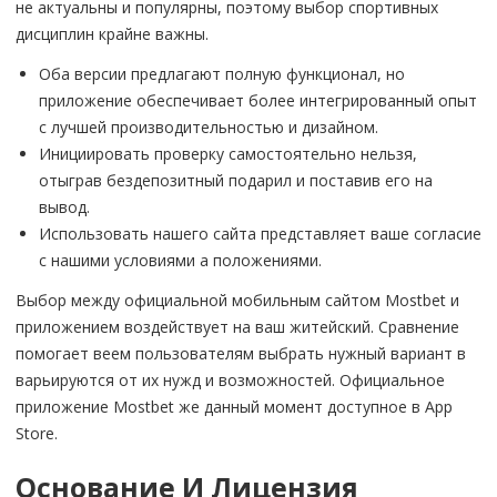
не актуальны и популярны, поэтому выбор спортивных
дисциплин крайне важны.
Оба версии предлагают полную функционал, но
приложение обеспечивает более интегрированный опыт
с лучшей производительностью и дизайном.
Инициировать проверку самостоятельно нельзя,
отыграв бездепозитный подарил и поставив его на
вывод.
Использовать нашего сайта представляет ваше согласие
с нашими условиями а положениями.
Выбор между официальной мобильным сайтом Mostbet и
приложением воздействует на ваш житейский. Сравнение
помогает веем пользователям выбрать нужный вариант в
варьируются от их нужд и возможностей. Официальное
приложение Mostbet же данный момент доступное в App
Store.
Основание И Лицензия