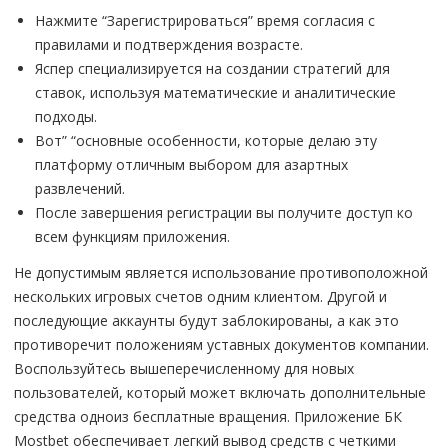
Нажмите “Зарегистрироваться” время согласия с
правилами и подтверждения возрасте.
Яспер специализируется на создании стратегий для
ставок, используя математические и аналитические
подходы.
Вот” “основные особенности, которые делаю эту
платформу отличным выбором для азартных
развлечений.
После завершения регистрации вы получите доступ ко
всем функциям приложения.
Не допустимым является использование противоположной
нескольких игровых счетов одним клиентом. Другой и
последующие аккаунты будут заблокированы, а как это
противоречит положениям уставных документов компании.
Воспользуйтесь вышеперечисленному для новых
пользователей, который может включать дополнительные
средства одноиз бесплатные вращения. Приложение БК
Mostbet обеспечивает легкий вывод средств с четкими