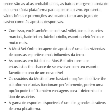
online são as altas probabilidades, as baixas margens e ainda do
que uma sólida plataforma para apostas ao vivo. Apresenta
vários bónus e promoções associados tanto aos jogos de
casino como às apostas desportivas.
Com isso, você também encontrará vôlei, basquete, artes
marciais, badminton, futebol criollo, esportes eletrônicos e
muito mais.
A MostBet Online incapere de apostas é uma das viviendas
de apostas esportivas mais influentes da terra.
As apostas em futebol na MostBet oferecem aos
entusiastas the chance de se envolver com teu esporte
favorito no ano de um novo nível.
Os usuários da Mostbet tem bastante opções de utilizar the
plataforma e todas funcionam perfeitamente, porém uma
opção pode ter” “também vantagens para 1 determinado
tipo de usuários.
A gama de esportes disponíveis é um dos grandes atrativos
de uma plataforma.