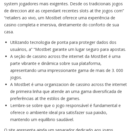
system jogadores mais exigentes. Desde os tradicionais jogos
de direccion até as cependant recentes slots at the jogos com”
“retailers ao vivo, um Mostbet oferece uma experiência de
casino completa e imersiva, diretamente do conforto de sua
casa.
Utilizando tecnologia de ponta para proteger dados dos
usuários, a” “Mostbet garante um lugar seguro para apostas.
A seção de cassino across the internet da MostBet é uma
parte vibrante e dinâmica sobre sua plataforma,
apresentando uma impressionante gama de mais de 3. 000
jogos.
A Mostbet é uma organizacion de cassino across the internet
de primeira linha que atende an uma gama diversificada de
preferências at the estilos de games.
Lembre-se sobre que o jogo responsável é fundamental e
oferece o ambiente ideal pra satisfazer sua paixão,
mantendo um equilíbrio saudável.
O site apresenta ainda um separador dedicado aos jogos