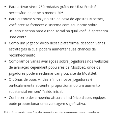
Para activar since 250 rodadas grátis no Ultra Fresh é
necessário dejar pelo menos 20€.
Para autorizar simply no site da casa de apostas Mostbet,
você precisa fornecer o sistema com seu nome sobre
usuário e senha para a rede social na qual você já apresenta
uma conta.
Como um jogador ávido dessa plataforma, descobri várias
estratégias la cual podem aumentar suas chances de
reconhecimento.
Compilamos várias avaliações sobre jogadores nos websites
de avaliação cependant populares da MostBet, onde os
jogadores podem reclamar carry out site da MostBet.
O bônus de boas-vindas afin de novos jogadores é
particularmente atraente, proporcionando um aumento
substancial em seu” “saldo inicial.
Conhecer o desempenho attuale e histórico dieses equipes
pode proporcionar uma vantagem significativa.
Esta é a mais opção de aposta mais convencional, onde o