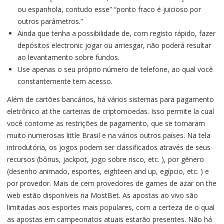
ou espanhola, contudo esse” “ponto fraco é juicioso por
outros parâmetros.”
Ainda que tenha a possibilidade de, com registo rápido, fazer
depósitos electronic jogar ou arriesgar, não poderá resultar
ao levantamento sobre fundos.
Use apenas o seu próprio número de telefone, ao qual você
constantemente tem acesso.
Além de cartões bancários, há vários sistemas para pagamento
eletrônico at the carteiras de criptomoedas. Isso permite la cual
você contorne as restrições de pagamento, que se tornaram
muito numerosas little Brasil e na vários outros países. Na tela
introdutória, os jogos podem ser classificados através de seus
recursos (bônus, jackpot, jogo sobre risco, etc. ), por gênero
(desenho animado, esportes, eighteen and up, egípcio, etc. ) e
por provedor. Mais de cem provedores de games de azar on the
web estão disponíveis na MostBet. As apostas ao vivo são
limitadas aos esportes mais populares, com a certeza de o qual
as apostas em campeonatos atuais estarão presentes. Não há